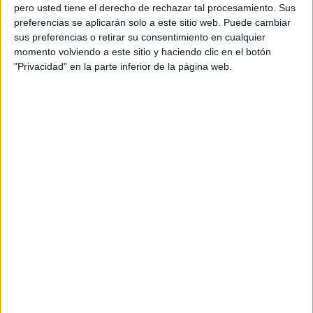
pero usted tiene el derecho de rechazar tal procesamiento. Sus
reestructuración para la refinanciación de 100
preferencias se aplicarán solo a este sitio web. Puede cambiar
millones de euros de la suma pendiente de pago
sus preferencias o retirar su consentimiento en cualquier
mediante una nueva financiación concedida por
momento volviendo a este sitio y haciendo clic en el botón
el Banco Mizuho, junto con una cancelación de la
"Privacidad" en la parte inferior de la página web.
suma restante.
Antalis también se beneficiará de un préstamo
intragrupo de 80 millones de euros de KPP y de la
posible financiación complementaria de otros
bancos japoneses, lo que permitirá a Antalis
continuar su desarrollo estratégico mediante el
crecimiento interno y externo.
OPA simplificada
De conformidad con lo dispuesto en los artículos
233-1 y 234-2 del Reglamento General de la AMF,
KPP presentará una propuesta de oferta
simplificada a un precio de 0,73 euros por acción