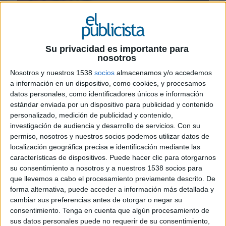
24 DE JULIO DE 2020
Tras adquirir las acciones que estaban en
poder de Sequana y Bpifrance Participations
Su privacidad es importante para
nosotros
Ha finalizado la adquisición, por parte de KPP, el
Nosotros y nuestros 1538
socios
almacenamos y/o accedemos
21 de julio de 2020, de todas las acciones de
a información en un dispositivo, como cookies, y procesamos
Antalis en poder de Sequana a un precio de 0,10
datos personales, como identificadores únicos e información
euros por acción, y de todas las acciones de
estándar enviada por un dispositivo para publicidad y contenido
Antalis en poder de Bpifrance Participations a un
personalizado, medición de publicidad y contenido,
precio de 0,40 euros por acción, lo que
investigación de audiencia y desarrollo de servicios.
Con su
representa el 83,7% del capital social de Antalis
permiso, nosotros y nuestros socios podemos utilizar datos de
(sobre la base de un capital social de 71.000.000
localización geográfica precisa e identificación mediante las
de acciones). En consecuencia, KPP se ha
características de dispositivos. Puede hacer clic para otorgarnos
convertido en el nuevo accionista mayoritario de
su consentimiento a nosotros y a nuestros 1538 socios para
que llevemos a cabo el procesamiento previamente descrito. De
Antalis con 59.460.094 acciones.
forma alternativa, puede acceder a información más detallada y
cambiar sus preferencias antes de otorgar o negar su
Cabe señalar que, simultáneamente y de forma
consentimiento.
Tenga en cuenta que algún procesamiento de
inseparable de la adquisición, se concluyó con los
sus datos personales puede no requerir de su consentimiento,
antiguos prestamistas de Antalis un acuerdo de