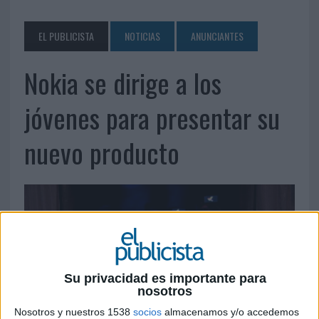
EL PUBLICISTA
NOTICIAS
ANUNCIANTES
Nokia se dirige a los
jóvenes para presentar su
nuevo producto
Su privacidad es importante para
nosotros
Nosotros y nuestros 1538
socios
almacenamos y/o accedemos