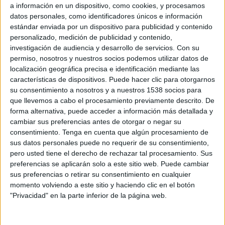
a información en un dispositivo, como cookies, y procesamos
datos personales, como identificadores únicos e información
estándar enviada por un dispositivo para publicidad y contenido
personalizado, medición de publicidad y contenido,
10 DE DICIEMBRE DE 2010
investigación de audiencia y desarrollo de servicios.
Con su
permiso, nosotros y nuestros socios podemos utilizar datos de
La marca utiliza títeres con luz negra, bailarinas y
localización geográfica precisa e identificación mediante las
viajes en el metro amenizados para conectar con
características de dispositivos. Puede hacer clic para otorgarnos
el target
su consentimiento a nosotros y a nuestros 1538 socios para
Los jóvenes son el punto de mira de Nokia y pensando en ellos la marca ha
que llevemos a cabo el procesamiento previamente descrito. De
forma alternativa, puede acceder a información más detallada y
realizado, en Madrid y en Barcelona, tres nuevas acciones de calle para conectar
cambiar sus preferencias antes de otorgar o negar su
con ellos y darles a conocer las posibilidades creativas que ofrece el nuevo
consentimiento.
Tenga en cuenta que algún procesamiento de
smartphones Nokia N8. Bajo la dirección de la agencia Marketingvivo, Nokia ha
sus datos personales puede no requerir de su consentimiento,
pretendido a través de diversas acciones establecer con los jóvenes experiencias de
pero usted tiene el derecho de rechazar tal procesamiento. Sus
marca a través de momentos divertidos y de calidad que animen a este target a
preferencias se aplicarán solo a este sitio web. Puede cambiar
establecer lazos de amistad con la marca. Para ello, Nokia ha desarrollado en
sus preferencias o retirar su consentimiento en cualquier
varios centros comerciales un espectáculo de títeres con luz negra que aporta una
momento volviendo a este sitio y haciendo clic en el botón
"Privacidad" en la parte inferior de la página web.
nueva dimensión multimedia al tradicional teatro de títeres. Otra de las actividades
que ha preparado Nokia para los jóvenes consiste en actuaciones ‘improvisadas’
en vagones de metro de tres actores que van narrando las noticias de actualidad