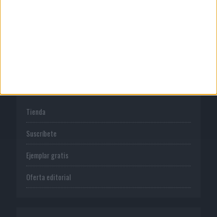
Normas de uso
Política de privacidad
PUBLICACIONES
Tienda
Suscríbete
Ejemplar gratis
Oferta editorial