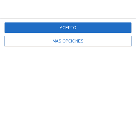
ACEPTO
MÁS OPCIONES
07/08/2026
Cuando se apague el Sol, el
eclipse de 2026 pondrá a
prueba la creatividad de las
marcas
Por Alessandro Orrù El próximo 12 de agosto,
España vivirá el primer eclipse total de Sol visible
desde la península ibérica en 114 años. La franja de
totalidad atravesará el país de oeste a este...