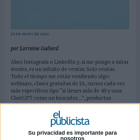
29 DE MAYO DE 2026
por Lorraine Gallard
Abro Instagram o LinkedIn y, si me pongo a mirar
stories, es un infinito de ventas. Solo ventas.
Todo el tiempo me están vendiendo algo:
webinars, clases gratuitas de IA, cursos cada vez
más específicos tipo “si tienes más de 40 y usas
ChatGPT como un buscador…”, productos
milagrosos para adelgazar, cosas varias para la
menopausia, porque al algoritmo le ha dado por
pensar que ya me conoce íntimamente,
equivocadamente by the way, y también clases
Su privacidad es importante para
para mi hijo. De todos los tipos.
nosotros