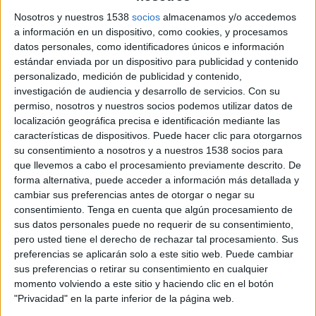
Las redes son ventas, más ventas y más lo que
Nosotros y nuestros 1538
socios
almacenamos y/o accedemos
sea. followers, contenido, contactos… más, más,
a información en un dispositivo, como cookies, y procesamos
más. Y, además, saben demasiado de nosotros. No
datos personales, como identificadores únicos e información
estándar enviada por un dispositivo para publicidad y contenido
importa si no tienes Instagram, LinkedIn, TikTok,
personalizado, medición de publicidad y contenido,
Facebook o lo que toque esta semana. De una
investigación de audiencia y desarrollo de servicios.
Con su
forma u otra, igual saben. Si estás menos en la
permiso, nosotros y nuestros socios podemos utilizar datos de
red, quizá saben un poco menos. Quizá. No lo
localización geográfica precisa e identificación mediante las
tengo claro. Tampoco sé si quiero comprobarlo.
características de dispositivos. Puede hacer clic para otorgarnos
su consentimiento a nosotros y a nuestros 1538 socios para
Y no me malinterpretes: vender es necesario. Yo
que llevemos a cabo el procesamiento previamente descrito. De
vendo. Vendo mi empresa, mis servicios, ideas,
forma alternativa, puede acceder a información más detallada y
proyectos. Es parte del negocio. La visibilidad
cambiar sus preferencias antes de otorgar o negar su
importa. Que te conozcan, que confíen en ti,
consentimiento.
Tenga en cuenta que algún procesamiento de
también.
El problema no es vender. El
sus datos personales puede no requerir de su consentimiento,
problema es que ahora todo es venta. Todo
pero usted tiene el derecho de rechazar tal procesamiento. Sus
preferencias se aplicarán solo a este sitio web. Puede cambiar
compite por tu atención, todo promete, todo
sus preferencias o retirar su consentimiento en cualquier
asegura, todo parece imprescindible.
Si me
momento volviendo a este sitio y haciendo clic en el botón
descuido dos minutos, igual alguien me vende
"Privacidad" en la parte inferior de la página web.
también una nueva versión de mí misma, más