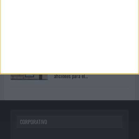
Lopesan Hotels & Resorts acerca el
paraíso canario en su...
06/08/2026
‘La vuelta’, de Fenomenal para Málaga
CF
03/08/2026
Movistar apela a la ilusión de las
aficiones para el...
CORPORATIVO