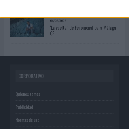
al universo de 'Los...
06/08/2026
‘La vuelta’, de Fenomenal para Málaga
CF
CORPORATIVO
Quienes somos
Publicidad
Normas de uso