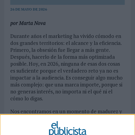
26 DE MAYO DE 2026
por Marta Nova
Durante años el marketing ha vivido cómodo en
dos grandes territorios: el alcance y la eficiencia.
Primero, la obsesión fue llegar a más gente.
Después, hacerlo de la forma más optimizada
posible. Hoy, en 2026, ninguna de esas dos cosas
es suficiente porque el verdadero reto ya no es
impactar a la audiencia. Es conseguir algo mucho
más complejo: que una marca importe, porque si
no generas interés, no importa ni el qué ni el
cómo lo digas.
Nos encontramos en un momento de madurez y
también de tensión para el sector. Nunca ha
habido tantas herramientas, tantos datos y
tantas posibilidades. Y, sin embargo, nunca había