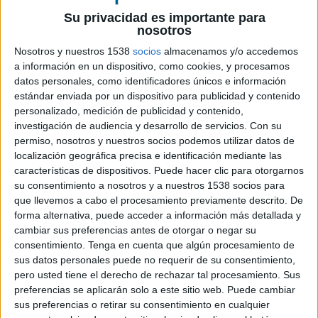
sido tan difícil construir relevancia.
Su privacidad es importante para
La atención ya no se compra
nosotros
Nosotros y nuestros 1538
socios
almacenamos y/o accedemos
El modelo basado en la interrupción está
a información en un dispositivo, como cookies, y procesamos
agotado. El consumidor no solo está expuesto a
datos personales, como identificadores únicos e información
más estímulos que nunca, sino que ha
estándar enviada por un dispositivo para publicidad y contenido
desarrollado una capacidad activa para filtrarlos.
personalizado, medición de publicidad y contenido,
Selecciona, descarta y prioriza con una rapidez
investigación de audiencia y desarrollo de servicios.
Con su
que obliga a replantear el papel de la
permiso, nosotros y nuestros socios podemos utilizar datos de
comunicación.
localización geográfica precisa e identificación mediante las
características de dispositivos. Puede hacer clic para otorgarnos
Hoy, la atención deja de ser una consecuencia de
su consentimiento a nosotros y a nuestros 1538 socios para
la inversión para convertirse en una decisión del
que llevemos a cabo el procesamiento previamente descrito. De
forma alternativa, puede acceder a información más detallada y
usuario. Las marcas ya no compiten solo entre
cambiar sus preferencias antes de otorgar o negar su
ellas, sino contra cualquier contenido que pueda
consentimiento.
Tenga en cuenta que algún procesamiento de
resultar más relevante en ese mismo instante.
sus datos personales puede no requerir de su consentimiento,
Contra el entretenimiento, contra la utilidad,
pero usted tiene el derecho de rechazar tal procesamiento. Sus
contra el algoritmo.
preferencias se aplicarán solo a este sitio web. Puede cambiar
sus preferencias o retirar su consentimiento en cualquier
La pregunta ya no es cuántas veces