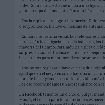
vídeo. Si tu marca está vinculada a una figura p
gente lo sepa de inmediato. Pon a tu héroe justo
- Usa la réplica para lograr interacción. Refuer
o sorprendente. Incluye el mensaje de anteman
- Enmarca tu historia visual. Los televisores y 
pero según investigaciones en la industria, los 
mayoría del tiempo. Para móviles, utiliza el víde
sorpresas visuales. Incluso en un marco pequeño
inesperados para mantener el compromiso de lo
Estas no son reglas que haya que seguir a rajata
igual que en el juego en sí, no hay una única f
hora de hacer grandes anuncios de vídeo móvil 
Por eso recomendamos un acercamiento con espí
En Facebook tenemos un dicho: el pulgar manda.
Moscú, el trabajo para los anunciantes es hacer
pulgares y ganar la atención de las personas.