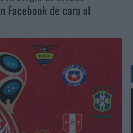
en Facebook de cara al
N HOTELS & RESORTS
VECES’, DE INUSUALY PARA CERVEZA CAPAZ
 PARA ORANGE
 UNA OPORTUNIDAD DE INCLUSIÓN
RANO’
UDIO EN SU NUEVA CAMPAÑA GLOBAL DE MARCA
VISTAR
 EL REGRESO DEL FÚTBOL
SU PRÓXIMA CAMISETA FOREVER GREEN
O DE 'LOS SIMPSON'
 AVAL DE SU CALIDAD
NG Y COMUNICACIÓN EN EL SECTOR ASEGURADOR 2026
DUNKIN’