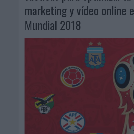
MONEDA”
marketing y vídeo online 
04/08/2026
|
‘EL PARAÍSO MÁS CERCA’, DE 22GRADOS PARA LOPESA
Mundial 2018
04/08/2026
|
‘LA ÚNICA CERVEZA DEL MUNDO QUE SE DISFRUTA DOS 
04/08/2026
|
‘EL FÚTBOL SIN LAS PERSONAS’, DE DENTSU CREATIVE
04/08/2026
|
CAPAZ, LA CERVEZA QUE CONVIERTE CADA BOTELLA EN
04/08/2026
|
BABARIA Y MAXIBON SON ‘EL MATCH PERFECTO DEL VE
04/08/2026
|
AUDIBLE REIVINDICA EL PODER TRANSFORMADOR DEL A
03/08/2026
|
‘VUELVE EL FÚTBOL. VUELVE A SOÑAR’, DE VML PARA MO
03/08/2026
|
MOVISTAR APELA A LA ILUSIÓN DE LAS AFICIONES PARA
03/08/2026
|
EL REAL BETIS INVITA A LOS AFICIONADOS A DISEÑAR 
03/08/2026
|
KFC CONVIERTE LOS UBER EN UN HOMENAJE AL UNIVERS
03/08/2026
|
BACK MARKET PONE A LA MADRE DE SU FUNDADOR COMO
03/08/2026
|
PRESENTADO EL JURADO DE LOS PREMIOS DE MARKETI
31/07/2026
|
‘FROZEN DUNKIN’ X CALIPPO®’, AUTOPRODUCCIÓN DE 