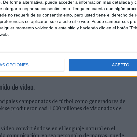
. De forma alternativa, puede acceder a información más detallada y 
 importante: el cambio dramático al vídeo.
e otorgar o negar su consentimiento.
Tenga en cuenta que algún proc
de no requerir de su consentimiento, pero usted tiene el derecho de r
epresentó el 60 por ciento del total de tráfico de
referencias se aplicarán solo a este sitio web. Puede cambiar sus pref
tas partes del tráfico mundial de datos móviles en
alquier momento volviendo a este sitio y haciendo clic en el botón "Pri
cada región del mundo ve cómo, al menos, la mitad
 web.
 producen en dispositivos móviles.
ia constante en el comportamiento de las personas
 forma más eficaz que tenemos para captar la
en la sección de noticias de su móvil las personas
ÁS OPCIONES
ACEPTO
nes en movimiento que las estáticas.
ido de vídeo.
rincipales campeonatos de fútbol como generadores de
k se produjeron casi 1.000 millones de visionados de
 vídeo convirtiéndose en el lenguaje natural en el
Toda comunicación, ya sea personal o de marcas, puede