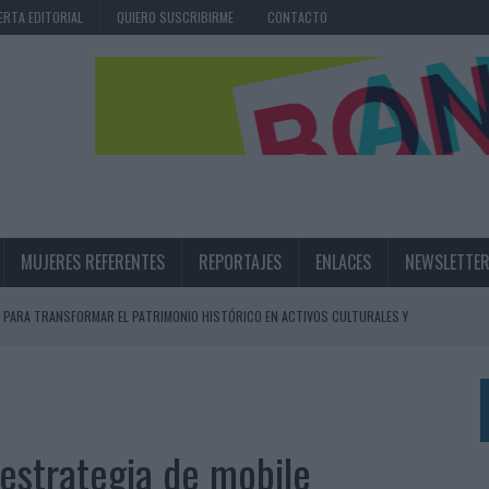
ERTA EDITORIAL
QUIERO SUSCRIBIRME
CONTACTO
MUJERES REFERENTES
REPORTAJES
ENLACES
NEWSLETTE
 PARA TRANSFORMAR EL PATRIMONIO HISTÓRICO EN ACTIVOS CULTURALES Y
LA GESTIÓN DE SUS RELACIONES CON LOS MEDIOS
ARIO EN SU ÚLTIMA CAMPAÑA INTERNACIONAL
 estrategia de mobile
N DE MARCA A LARGO PLAZO Y LA MEDICIÓN SON DOS CARAS DE LA MISMA