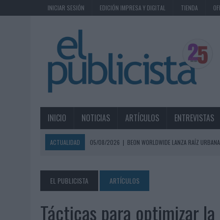
INICIAR SESIÓN
EDICIÓN IMPRESA Y DIGITAL
TIENDA
OF
INICIO
NOTICIAS
ARTÍCULOS
ENTREVISTAS
ACTUALIDAD
05/08/2026
|
BEON WORLDWIDE LANZA RAÍZ URBANA
ECONÓMICOS
05/08/2026
|
FABRA COMUNICACIÓN INCORPORA A CASONÁ Y ASUME 
EL PUBLICISTA
ARTÍCULOS
05/08/2026
|
LOPESAN HOTELS & RESORTS ACERCA EL PARAÍSO CAN
Tácticas para optimizar la
05/08/2026
|
LUIS ARQUILLOS (BURGO DE ARIAS): “LA CONSTRUCCIÓ