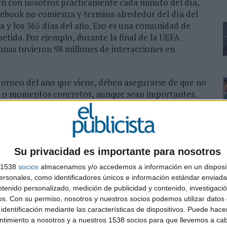
én con nosotros prácticamente cada minuto del día,
acebook no comienza y termina alrededor del día del
ana y los 365 días del año. Eso es una comunidad de
ida. Por ejemplo, durante la final de la UEFA
nas tuvieron 98 millones de interacciones en
torneo del año que viene, deben asegurarse de que no
os o momentos concretos, aunque sean importantes.
siempre activas que permitan a sus marcas construir
encia durante todo el torneo, y más allá.
n para el móvil como una plataforma a gran escala,
r marca que quería tener éxito a lo largo de este
Su privacidad es importante para nosotros
s 1538
socios
almacenamos y/o accedemos a información en un disposit
sonales, como identificadores únicos e información estándar enviada 
ntenido personalizado, medición de publicidad y contenido, investigaci
os.
Con su permiso, nosotros y nuestros socios podemos utilizar datos 
Mundo de 2014 es que el móvil ha consolidado su
identificación mediante las características de dispositivos. Puede hacer
ntimiento a nosotros y a nuestros 1538 socios para que llevemos a ca
importante de este siglo. Pero el ascenso del móvil