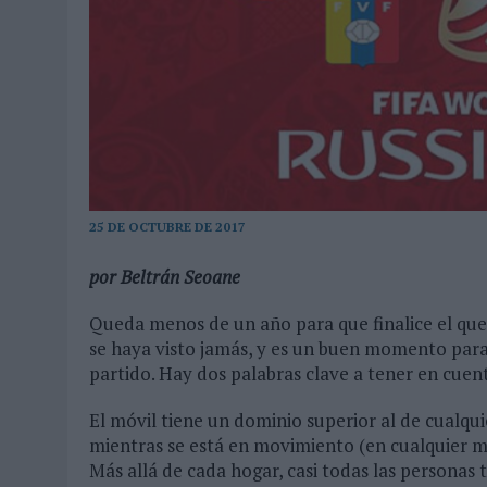
31/07/2026
|
MAKING SCIENCE AUMENTA UN 12,8% SUS VENTAS EN E
31/07/2026
|
WPP MEDIA SUMA A SU EQUIPO A JUAN ANTONIO ORTIZ
06/08/2026
|
LA IA ESTÁ SUBIENDO EL LISTÓN DE LA CREATIVIDAD
25 DE OCTUBRE DE 2017
por Beltrán Seoane
Queda menos de un año para que finalice el que
se haya visto jamás, y es un buen momento para 
partido. Hay dos palabras clave a tener en cuent
El móvil tiene un dominio superior al de cualqu
mientras se está en movimiento (en cualquier m
Más allá de cada hogar, casi todas las personas