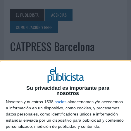
EL PUBLICISTA
AGENCIAS
COMUNICACIÓN Y RRPP
CATPRESS Barcelona
18 DE JUNIO DE 2010
Angel Guimerá, 49 08241 Manresa (Barcelona)
Tel.: 938 72 14 22 Fax: 93 872 13 61
Su privacidad es importante para
comunicacio@catpress.cat
www.catpress.cat
nosotros
Nosotros y nuestros 1538
socios
almacenamos y/o accedemos
IMPRIMIR
a información en un dispositivo, como cookies, y procesamos
datos personales, como identificadores únicos e información
TWEET
estándar enviada por un dispositivo para publicidad y contenido
personalizado, medición de publicidad y contenido,