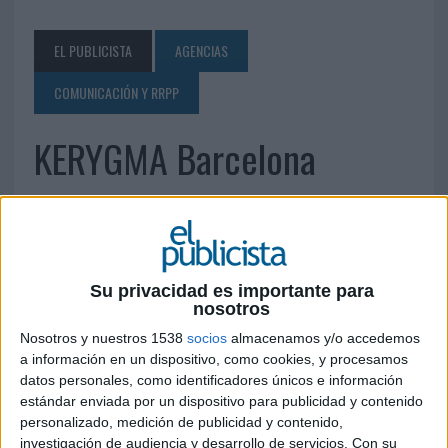
EL PUBLICISTA
AGENCIAS
COMUNICACIÓN Y RRPP
KERYGMA Barcelona
23 DE MARZO DE 2013
Villarroel, 216-218-5º-4ª 08036 Barcelona
Teléfono: 932 38 44 75 Fax: 932 38 44 76
Su privacidad es importante para
info@kerygma.es
www.kerygma.es
nosotros
Nosotros y nuestros 1538
socios
almacenamos y/o accedemos
IMPRIMIR
a información en un dispositivo, como cookies, y procesamos
datos personales, como identificadores únicos e información
estándar enviada por un dispositivo para publicidad y contenido
TWEET
personalizado, medición de publicidad y contenido,
investigación de audiencia y desarrollo de servicios.
Con su