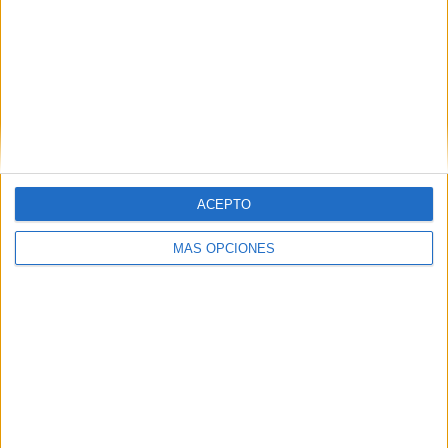
prueba la creatividad de las
marcas
Por Alessandro Orrù El próximo 12 de agosto,
España vivirá el primer eclipse total de Sol visible
desde la península ibérica en 114 años. La franja de
ACEPTO
totalidad atravesará el país de oeste a este...
MÁS OPCIONES
LEER MÁS
06/08/2026
La televisión sigue liderando el
consumo de medios en...