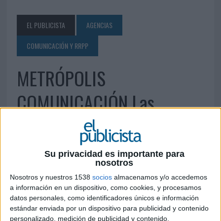
EL PUBLICISTA
AGENCIAS
COMUNICACIÓN Y RRPP
METRÓPOLIS
COMUNICACIÓN Las
Palmas de Gran Canaria
Su privacidad es importante para
19 DE JUNIO DE 2010
nosotros
C/ Luis Doreste Silva, nº 5 - Ofic. 9 35.004 Las
Nosotros y nuestros 1538
socios
almacenamos y/o accedemos
Palmas de Gran Canaria Tel.: 928.24.06.40 Fax:
a información en un dispositivo, como cookies, y procesamos
928.24.54.50
laspalmas@metropoliscom.com
datos personales, como identificadores únicos e información
www.metropoliscom.com
estándar enviada por un dispositivo para publicidad y contenido
personalizado, medición de publicidad y contenido,