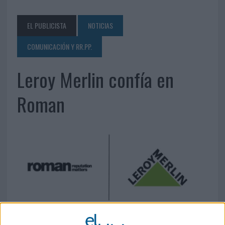
EL PUBLICISTA
NOTICIAS
COMUNICACIÓN Y RR.PP.
Leroy Merlin confía en
Roman
29 DE MAYO DE 2025