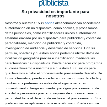
Tras varios casos de éxito en la gestión de
su comunicación interna, la compañía de
Su privacidad es importante para
acondicionamiento de hogar confía a la
nosotros
agencia su estrategia de relaciones públicas
Nosotros y nuestros 1538
socios
almacenamos y/o accedemos
y comunicación corporativa
a información en un dispositivo, como cookies, y procesamos
datos personales, como identificadores únicos e información
Leroy Merlin
ha escogido a
Roman
como su
estándar enviada por un dispositivo para publicidad y contenido
agencia de comunicación corporativa y relaciones
personalizado, medición de publicidad y contenido,
públicas en España. El equipo de Comunicación
investigación de audiencia y desarrollo de servicios.
Con su
Financiera de Roman en Madrid ofrecerá un
permiso, nosotros y nuestros socios podemos utilizar datos de
servicio de consultoría y asesoramiento
localización geográfica precisa e identificación mediante las
estratégico para desarrollar e implementar un
características de dispositivos. Puede hacer clic para otorgarnos
plan de posicionamiento para reforzar su
su consentimiento a nosotros y a nuestros 1538 socios para
reputación corporativa en nuestro país.
que llevemos a cabo el procesamiento previamente descrito. De
forma alternativa, puede acceder a información más detallada y
cambiar sus preferencias antes de otorgar o negar su
Uniendo experiencia e innovación, Roman
consentimiento.
Tenga en cuenta que algún procesamiento de
contribuirá a la imagen de la compañía con
sus datos personales puede no requerir de su consentimiento,
funciones como gabinete de prensa, relaciones
pero usted tiene el derecho de rechazar tal procesamiento. Sus
con los medios, estrategia de contenidos y
preferencias se aplicarán solo a este sitio web. Puede cambiar
community management; así como identificación