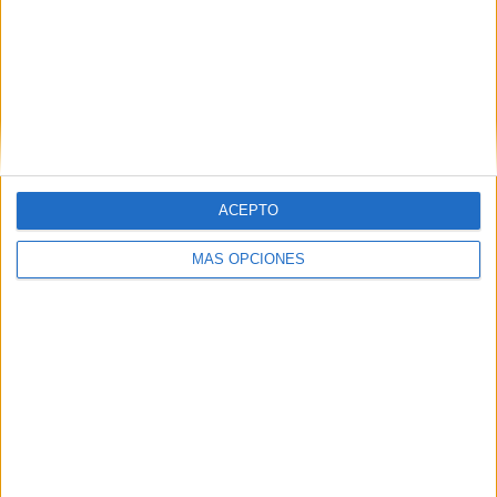
ARTÍCULOS ALEATORIOS
ACEPTO
MÁS OPCIONES
07/08/2026
Mahou reivindica el ritual de