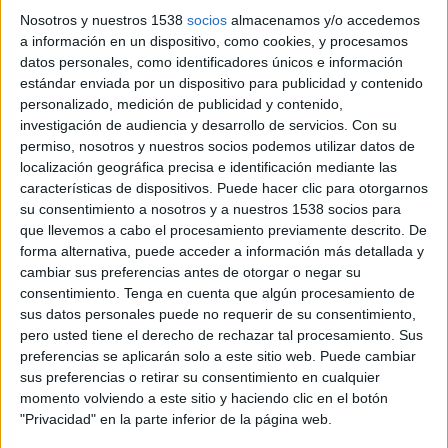
7 DE FEBRERO DE 2017
Nosotros y nuestros 1538
socios
almacenamos y/o accedemos
a información en un dispositivo, como cookies, y procesamos
El comité asesor, LEWIS AdvisoryBoard,
datos personales, como identificadores únicos e información
potenciará nuevos enfoques para estimular
estándar enviada por un dispositivo para publicidad y contenido
personalizado, medición de publicidad y contenido,
el pensamiento creativo y constructivo que
investigación de audiencia y desarrollo de servicios.
Con su
exige esta nueva era
permiso, nosotros y nuestros socios podemos utilizar datos de
localización geográfica precisa e identificación mediante las
La agencia de comunicación, Lewis, ha lanzando
características de dispositivos. Puede hacer clic para otorgarnos
un comité asesor para ayudar a construir
su consentimiento a nosotros y a nuestros 1538 socios para
narrativas comprensivas sobre la economía
que llevemos a cabo el procesamiento previamente descrito. De
global, política y social. El comité, Lewis Advisory
forma alternativa, puede acceder a información más detallada y
Board (LAB), tiene el objetivo de ayudar a los
cambiar sus preferencias antes de otorgar o negar su
actuales y futuros líderes a detectar tendencias
consentimiento.
Tenga en cuenta que algún procesamiento de
para lograr una mayor creatividad y fluidez
sus datos personales puede no requerir de su consentimiento,
pero usted tiene el derecho de rechazar tal procesamiento. Sus
situacional; y es que como explica el Ceo y
preferencias se aplicarán solo a este sitio web. Puede cambiar
cofundador del LAB, Chris Lewis, “nunca ha
sus preferencias o retirar su consentimiento en cualquier
habido un mejor momento para que la gente se
momento volviendo a este sitio y haciendo clic en el botón
reúna en todos los sectores verticales para
"Privacidad" en la parte inferior de la página web.
comparar, discutir y construir una narrativa