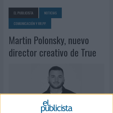
EL PUBLICISTA
NOTICIAS
COMUNICACIÓN Y RR.PP.
Martin Polonsky, nuevo
director creativo de True