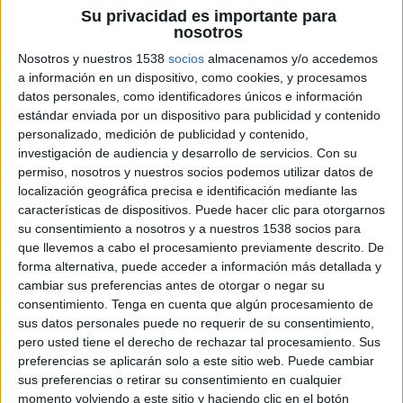
Su privacidad es importante para
9 DE ENERO DE 2025
nosotros
Nosotros y nuestros 1538
socios
almacenamos y/o accedemos
Se une al equipo de la agencia de PR
a información en un dispositivo, como cookies, y procesamos
creativo tras desarrollar su trayectoria
datos personales, como identificadores únicos e información
profesional previamente en Pink, donde era
estándar enviada por un dispositivo para publicidad y contenido
director creativo
personalizado, medición de publicidad y contenido,
investigación de audiencia y desarrollo de servicios.
Con su
True
incorpora a Martin Polonsky para liderar su
permiso, nosotros y nuestros socios podemos utilizar datos de
potente equipo creativo, clave en el desarrollo de
localización geográfica precisa e identificación mediante las
características de dispositivos. Puede hacer clic para otorgarnos
ideas de impacto y el crecimiento de la compañía.
su consentimiento a nosotros y a nuestros 1538 socios para
Hasta ahora, Polonsky ha desarrollado su carrera
que llevemos a cabo el procesamiento previamente descrito. De
profesional en la agencia creativa Pink tras
forma alternativa, puede acceder a información más detallada y
graduarse en Publicidad y cursar un máster en
cambiar sus preferencias antes de otorgar o negar su
Zink Project, escuela en la que actualmente es
consentimiento.
Tenga en cuenta que algún procesamiento de
profesor.
sus datos personales puede no requerir de su consentimiento,
pero usted tiene el derecho de rechazar tal procesamiento. Sus
Durante su amplia trayectoria, Polonsky ha
preferencias se aplicarán solo a este sitio web. Puede cambiar
impulsado proyectos para marcas como Nordés,
sus preferencias o retirar su consentimiento en cualquier
DYC, Martin Miller’s, Control, García Baquero,
momento volviendo a este sitio y haciendo clic en el botón