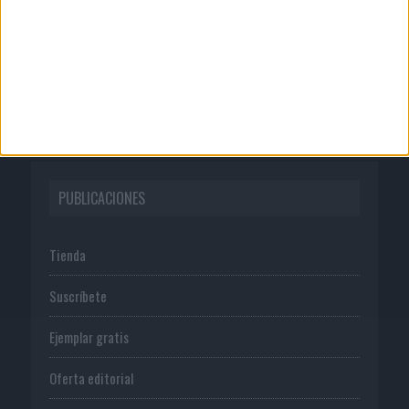
Publicidad
Normas de uso
Política de privacidad
PUBLICACIONES
Tienda
Suscríbete
Ejemplar gratis
Oferta editorial