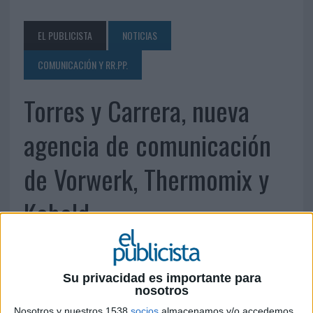
EL PUBLICISTA
NOTICIAS
COMUNICACIÓN Y RR.PP.
Torres y Carrera, nueva
agencia de comunicación
de Vorwerk, Thermomix y
Kobold
Su privacidad es importante para
nosotros
Nosotros y nuestros 1538
socios
almacenamos y/o accedemos