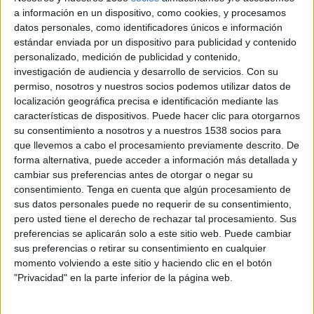
a información en un dispositivo, como cookies, y procesamos
datos personales, como identificadores únicos e información
estándar enviada por un dispositivo para publicidad y contenido
personalizado, medición de publicidad y contenido,
investigación de audiencia y desarrollo de servicios.
Con su
permiso, nosotros y nuestros socios podemos utilizar datos de
8 DE JULIO DE 2022
localización geográfica precisa e identificación mediante las
características de dispositivos. Puede hacer clic para otorgarnos
La agencia trabajará en coordinación con el
su consentimiento a nosotros y a nuestros 1538 socios para
departamento de comunicación de las tres
que llevemos a cabo el procesamiento previamente descrito. De
marcas en la relacion con los medios,
forma alternativa, puede acceder a información más detallada y
stakeholders y otras acciones estratégicas
cambiar sus preferencias antes de otorgar o negar su
de comunicación
consentimiento.
Tenga en cuenta que algún procesamiento de
sus datos personales puede no requerir de su consentimiento,
Torres y Carrera, consultora de comunicación y
pero usted tiene el derecho de rechazar tal procesamiento. Sus
marketing de carácter independiente, es la nueva
preferencias se aplicarán solo a este sitio web. Puede cambiar
agencia de comunicación de las marcas Vorwerk,
sus preferencias o retirar su consentimiento en cualquier
Thermomix y Kobold para el mercado ibérico. El
momento volviendo a este sitio y haciendo clic en el botón
equipo que dará servicio a este cliente está
"Privacidad" en la parte inferior de la página web.
liderado por Renata del Valle, Bárbara
Navarro, Maria Yurrita y Gabriel Bolaño.