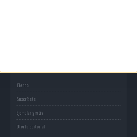
Publicidad
Normas de uso
Política de privacidad
PUBLICACIONES
Tienda
Suscríbete
Ejemplar gratis
Oferta editorial