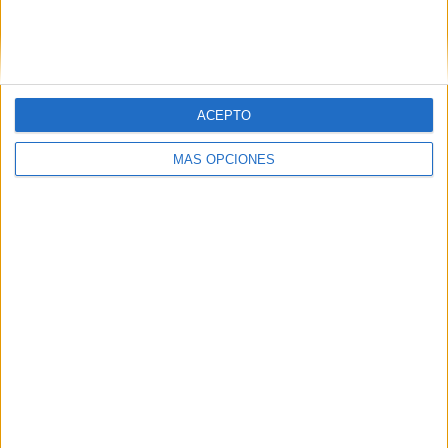
ACEPTO
05/08/2026
MÁS OPCIONES
Lopesan Hotels & Resorts
acerca el paraíso canario en
su última campaña
internacional
‘El paraíso, más cerca’ es una campaña dirigida a
Reino Unido, Alemania, España, Suiza y Países Bajos
que busca reforzar la notoriedad de la cadena