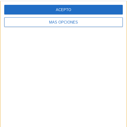
MG Spirit relanza su marca
ACEPTO
con una estrategia 360º
MÁS OPCIONES
centrada en el origen
barcelonés
La campaña 'Show Your Spirit' combina exterior,
publicidad digital geolocalizada, creadores de
contenido e innovación de producto para reforzar
el posicionamiento de la marca entre el público
joven ...
LEER MÁS