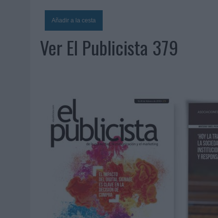
06/08/2026
|
SYSTEM1 NOMBRA A KIMBERLY BASTONI COMO NUEVA D
06/08/2026
|
FRIGO Y UNIQLO LANZAN UNA COLECCIÓN PERSONALIZA
06/08/2026
|
LA IA ESTÁ SUBIENDO EL LISTÓN DE LA CREATIVIDAD
Ver El Publicista 379
05/08/2026
|
BEON WORLDWIDE LANZA RAÍZ URBANA PARA TRANSFOR
05/08/2026
|
FABRA COMUNICACIÓN INCORPORA A CASONÁ Y ASUME 
05/08/2026
|
LOPESAN HOTELS & RESORTS ACERCA EL PARAÍSO CAN
05/08/2026
|
LUIS ARQUILLOS (BURGO DE ARIAS): “LA CONSTRUCCIÓ
MONEDA”
04/08/2026
|
‘EL PARAÍSO MÁS CERCA’, DE 22GRADOS PARA LOPESA
04/08/2026
|
‘LA ÚNICA CERVEZA DEL MUNDO QUE SE DISFRUTA DOS 
04/08/2026
|
‘EL FÚTBOL SIN LAS PERSONAS’, DE DENTSU CREATIVE
04/08/2026
|
CAPAZ, LA CERVEZA QUE CONVIERTE CADA BOTELLA EN
04/08/2026
|
BABARIA Y MAXIBON SON ‘EL MATCH PERFECTO DEL VE
04/08/2026
|
AUDIBLE REIVINDICA EL PODER TRANSFORMADOR DEL A