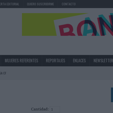
ERTA EDITORIAL
QUIERO SUSCRIBIRME
CONTACTO
MUJERES REFERENTES
REPORTAJES
ENLACES
NEWSLETTE
GA CF
N LA INFANCIA EN SU ESTRATEGIA
UNQUE LOS MEDIOS CONTROLADOS MANTIENEN EL CRECIMIENTO
OS EN VERANO Y SUPERA AL MÓVIL COMO DISPOSITIVO MÁS UTILIZADO
OS ESPAÑOLES
Cantidad: