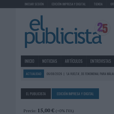
INICIAR SESIÓN
EDICIÓN IMPRESA Y DIGITAL
TIENDA
OF
INICIO
NOTICIAS
ARTÍCULOS
ENTREVISTAS
ACTUALIDAD
06/08/2026
|
‘LA VUELTA’, DE FENOMENAL PARA MÁLA
06/08/2026
|
SIETE DE CADA DIEZ EMPRESAS ESPAÑOLAS NO INTEGRA
06/08/2026
|
EL MERCADO PUBLICITARIO CAE UN 2,6% EN 2025, A
EL PUBLICISTA
EDICIÓN IMPRESA Y DIGITAL
06/08/2026
|
LA TELEVISIÓN SIGUE LIDERANDO EL CONSUMO DE MEDI
06/08/2026
|
EL USO DE LA IA GENERATIVA ALCANZA YA AL 62% DE L
15,00 €
Precio:
(+0% IVA)