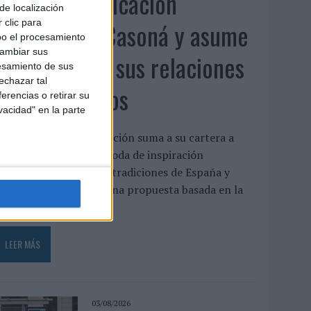
Fabra Comunicación
de localización
incorpora a Casoná y asume
 clic para
bo el procesamiento
cambiar sus
la gestión de sus relaciones
esamiento de sus
echazar tal
con los medios
erencias o retirar su
vacidad" en la parte
a agencia de comunicación suma a su cartera a
asoná, una firma de moda de inspiración
esortwear que une las tradiciones de España y
enezuela a través de una propuesta basada en la
rtesanía, el...
LEER MÁS
03/08/2026