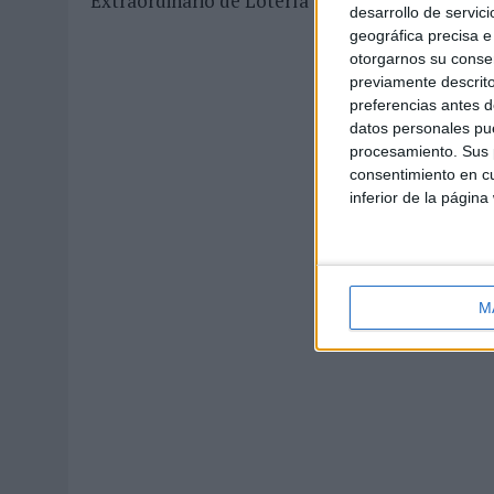
Extraordinario de Lotería de San Valentín.
desarrollo de servici
geográfica precisa e 
otorgarnos su conse
previamente descrito
preferencias antes d
datos personales pue
procesamiento. Sus p
consentimiento en cu
inferior de la página
M