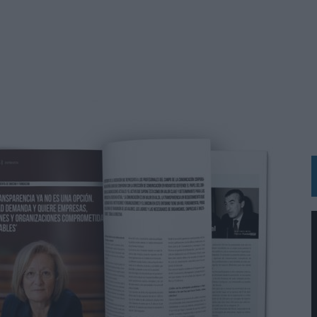
IRECTORA COMERCIAL GLOBAL
BLE INSPIRADA EN CORNETTO, CALIPPO Y SOLERO
MAR EL PATRIMONIO HISTÓRICO EN ACTIVOS CULTURALES Y ECONÓMICOS
LA GESTIÓN DE SUS RELACIONES CON LOS MEDIOS
ARIO EN SU ÚLTIMA CAMPAÑA INTERNACIONAL
N DE MARCA A LARGO PLAZO Y LA MEDICIÓN SON DOS CARAS DE LA MISMA
N HOTELS & RESORTS
VECES’, DE INUSUALY PARA CERVEZA CAPAZ
 PARA ORANGE
 UNA OPORTUNIDAD DE INCLUSIÓN
RANO’
UDIO EN SU NUEVA CAMPAÑA GLOBAL DE MARCA