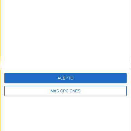
que sigue evolucionando con el tiempo.
ACEPTO
MÁS OPCIONES
Accede a la entrevista completa en el
número
513
de la revista El Publicista, correspondiente a
la primera quincena de noviembre de 2024. Hazte
con un ejemplar, tanto en versión impresa como
en versión digital, en nuestra
tienda