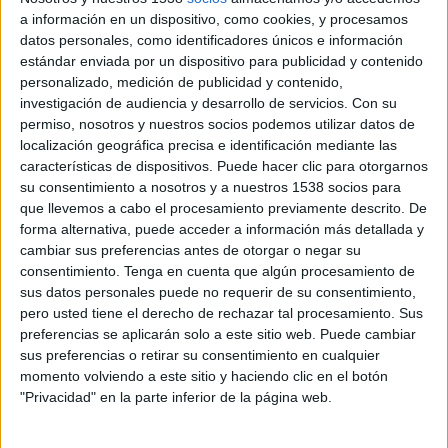
identificados con sus propuestas gracias,
a información en un dispositivo, como cookies, y procesamos
precisamente, a una alineación entre los valores
datos personales, como identificadores únicos e información
de la marca y la personalidad y estilo de vida del
estándar enviada por un dispositivo para publicidad y contenido
personalizado, medición de publicidad y contenido,
consumidor”.
investigación de audiencia y desarrollo de servicios.
Con su
permiso, nosotros y nuestros socios podemos utilizar datos de
En la siguiente entrevista repasamos, entre otros
localización geográfica precisa e identificación mediante las
temas, los resultados de ‘Atardeceres Larios’, los
características de dispositivos. Puede hacer clic para otorgarnos
su consentimiento a nosotros y a nuestros 1538 socios para
retos de la campaña de la marca malagueña en su
que llevemos a cabo el procesamiento previamente descrito. De
cuarta edición, donde se apuesta mucho por el
forma alternativa, puede acceder a información más detallada y
marketing experiencial: “Desde Larios ofrecemos
cambiar sus preferencias antes de otorgar o negar su
algo más allá de un producto, es una experiencia
consentimiento.
Tenga en cuenta que algún procesamiento de
sus datos personales puede no requerir de su consentimiento,
emocional”, declara Andrade
pero usted tiene el derecho de rechazar tal procesamiento. Sus
preferencias se aplicarán solo a este sitio web. Puede cambiar
sus preferencias o retirar su consentimiento en cualquier
¿Cómo valora el estado del sector? Con la
momento volviendo a este sitio y haciendo clic en el botón
cantidad de anunciantes que hay y la
"Privacidad" en la parte inferior de la página web.
saturación del mercado ¿hay espacio para
todos?