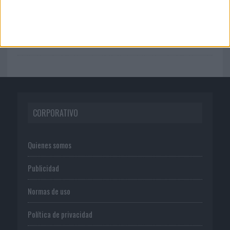
05/08/2026
Lopesan Hotels & Resorts acerca el
paraíso canario en su...
CORPORATIVO
Quienes somos
Publicidad
Normas de uso
Política de privacidad