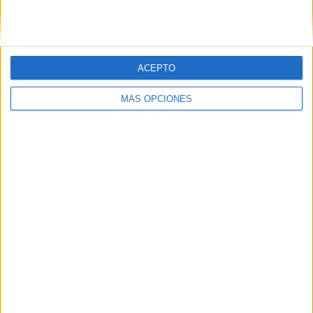
VÍDEO DESTACADO
ACEPTO
MÁS OPCIONES
ARTÍCULOS ALEATORIOS