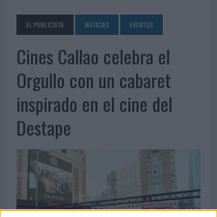
EL PUBLICISTA
NOTICIAS
EVENTOS
Cines Callao celebra el
Orgullo con un cabaret
inspirado en el cine del
Destape