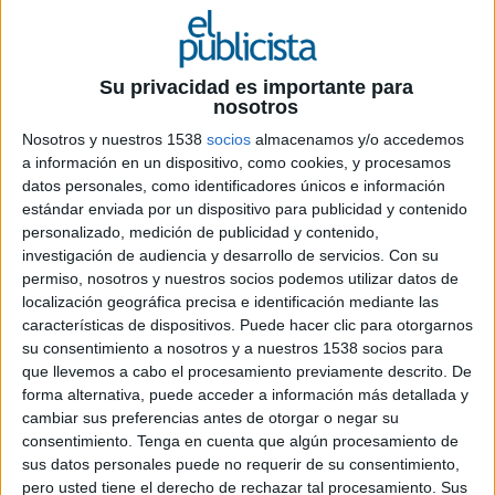
Su privacidad es importante para
nosotros
Nosotros y nuestros 1538
socios
almacenamos y/o accedemos
30 DE JUNIO DE 2026
a información en un dispositivo, como cookies, y procesamos
datos personales, como identificadores únicos e información
El emblemático espacio madrileño
estándar enviada por un dispositivo para publicidad y contenido
transformará su sala principal en un
personalizado, medición de publicidad y contenido,
espectáculo de varietés con Supremme de
investigación de audiencia y desarrollo de servicios.
Con su
Luxe al frente dentro de la programación de
permiso, nosotros y nuestros socios podemos utilizar datos de
su centenario
localización geográfica precisa e identificación mediante las
características de dispositivos. Puede hacer clic para otorgarnos
Cines Callao convertirá el próximo 2 de julio su
su consentimiento a nosotros y a nuestros 1538 socios para
sala principal en un cabaret contemporáneo con
que llevemos a cabo el procesamiento previamente descrito. De
motivo de la celebración del Orgullo. Bajo el
forma alternativa, puede acceder a información más detallada y
nombre
¡Ay, Callao!
, el emblemático cine
cambiar sus preferencias antes de otorgar o negar su
madrileño acogerá un espectáculo exclusivo por
consentimiento.
Tenga en cuenta que algún procesamiento de
sus datos personales puede no requerir de su consentimiento,
invitación que reinterpreta el imaginario del cine
pero usted tiene el derecho de rechazar tal procesamiento. Sus
del Destape desde una mirada actual para