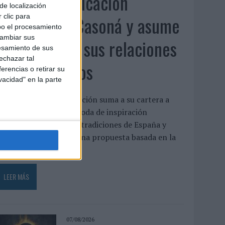
Fabra Comunicación
de localización
incorpora a Casoná y asume
 clic para
bo el procesamiento
cambiar sus
la gestión de sus relaciones
esamiento de sus
echazar tal
con los medios
erencias o retirar su
vacidad" en la parte
a agencia de comunicación suma a su cartera a
asoná, una firma de moda de inspiración
esortwear que une las tradiciones de España y
enezuela a través de una propuesta basada en la
rtesanía, el...
LEER MÁS
07/08/2026