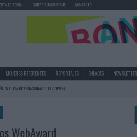
ERTA EDITORIAL
QUIERO SUSCRIBIRME
CONTACTO
MUJERES REFERENTES
REPORTAJES
ENLACES
NEWSLETTE
ÑA EN EL DÍA INTERNACIONAL DE LA CERVEZA
360º CENTRADA EN EL ORIGEN BARCELONÉS
 UNA EXPERIENCIA DE MARCA EN IBIZA
 LAS MARCAS
 los WebAward
N IA