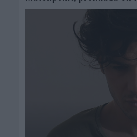
07/08/2026
|
CUANDO SE APAGUE EL SOL, EL ECLIPSE DE 2026 POND
06/08/2026
|
‘LA VUELTA’, DE FENOMENAL PARA MÁLAGA CF
06/08/2026
|
SIETE DE CADA DIEZ EMPRESAS ESPAÑOLAS NO INTEGRA
06/08/2026
|
LA TELEVISIÓN SIGUE LIDERANDO EL CONSUMO DE MEDI
06/08/2026
|
EL USO DE LA IA GENERATIVA ALCANZA YA AL 62% DE L
06/08/2026
|
SYSTEM1 NOMBRA A KIMBERLY BASTONI COMO NUEVA D
06/08/2026
|
FRIGO Y UNIQLO LANZAN UNA COLECCIÓN PERSONALIZA
06/08/2026
|
LA IA ESTÁ SUBIENDO EL LISTÓN DE LA CREATIVIDAD
05/08/2026
|
BEON WORLDWIDE LANZA RAÍZ URBANA PARA TRANSFOR
05/08/2026
|
FABRA COMUNICACIÓN INCORPORA A CASONÁ Y ASUME 
05/08/2026
|
LOPESAN HOTELS & RESORTS ACERCA EL PARAÍSO CAN
05/08/2026
|
LUIS ARQUILLOS (BURGO DE ARIAS): “LA CONSTRUCCIÓ
MONEDA”
04/08/2026
|
‘EL PARAÍSO MÁS CERCA’, DE 22GRADOS PARA LOPESA