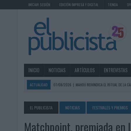
INICIAR SESIÓN
EDICIÓN IMPRESA Y DIGITAL
TIENDA
OF
INICIO
NOTICIAS
ARTÍCULOS
ENTREVISTAS
ACTUALIDAD
07/08/2026
|
MAHOU REIVINDICA EL RITUAL DE LA CA
07/08/2026
|
MG SPIRIT RELANZA SU MARCA CON UNA ESTRATEGIA 
07/08/2026
|
PATRÓN CONVIERTE EL NUEVO SINGLE DE ARÓN PIPER EN
EL PUBLICISTA
NOTICIAS
FESTIVALES Y PREMIOS
07/08/2026
|
EL VERANO PONE A PRUEBA LA ESTRATEGIA DIGITAL DE
Matchpoint, premiada en
07/08/2026
|
VUELING CONVIERTE LOS RECUERDOS EN SOUVENIRS CO