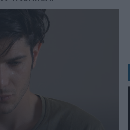
RÁ A PRUEBA LA CREATIVIDAD DE LAS MARCAS
N LA INFANCIA EN SU ESTRATEGIA
OS EN VERANO Y SUPERA AL MÓVIL COMO DISPOSITIVO MÁS UTILIZADO
OS ESPAÑOLES
IRECTORA COMERCIAL GLOBAL
BLE INSPIRADA EN CORNETTO, CALIPPO Y SOLERO
MAR EL PATRIMONIO HISTÓRICO EN ACTIVOS CULTURALES Y ECONÓMICOS
LA GESTIÓN DE SUS RELACIONES CON LOS MEDIOS
ARIO EN SU ÚLTIMA CAMPAÑA INTERNACIONAL
N DE MARCA A LARGO PLAZO Y LA MEDICIÓN SON DOS CARAS DE LA MISMA
N HOTELS & RESORTS