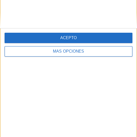
Servicios
Anunciantes
Marketing Móvil
ACEPTO
Eventos
MÁS OPCIONES
CORPORATIVO
Quienes somos