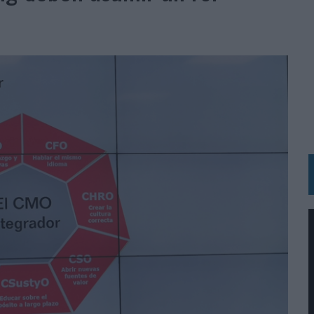
MAR EL PATRIMONIO HISTÓRICO EN ACTIVOS CULTURALES Y ECONÓMICOS
LA GESTIÓN DE SUS RELACIONES CON LOS MEDIOS
ARIO EN SU ÚLTIMA CAMPAÑA INTERNACIONAL
N DE MARCA A LARGO PLAZO Y LA MEDICIÓN SON DOS CARAS DE LA MISMA
N HOTELS & RESORTS
VECES’, DE INUSUALY PARA CERVEZA CAPAZ
 PARA ORANGE
 UNA OPORTUNIDAD DE INCLUSIÓN
RANO’
UDIO EN SU NUEVA CAMPAÑA GLOBAL DE MARCA
VISTAR
 EL REGRESO DEL FÚTBOL