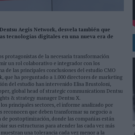
SU PRÓXIMA CAMISETA FOREVER GREEN
N LA INFANCIA EN SU ESTRATEGIA
 Dentsu Aegis Network, desvela también que
as tecnologías digitales en una nueva era de
os protagonistas de la necesaria transformación
mir un rol colaborativo e integrador con los
una de las principales conclusiones del estudio CMO
k, que ha preguntado a 1.000 directores de marketing
ción del estudio han intervenido Elisa Brustoloni,
per, global head of strategic communications Dentsu
ights & strategy manager Dentsu X.
los principales sectores, el informe analizado por
os reconocen que deben transformar su negocio a
ra de postoptimización, donde las compañías están
biar sus estructuras para atender las cada vez más
0
 muestran una tolerancia cada vez menor a la