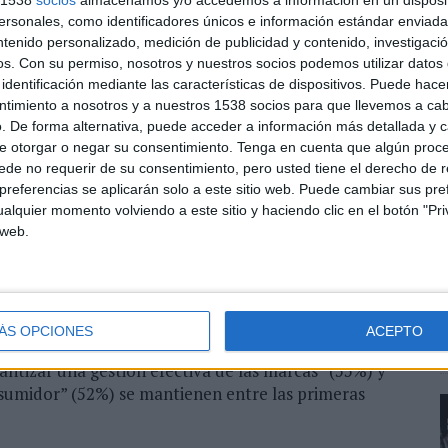
l mercado español.
sonales, como identificadores únicos e información estándar enviada 
ntenido personalizado, medición de publicidad y contenido, investigaci
s directores de marketing en España es de 21 meses, lo
os.
Con su permiso, nosotros y nuestros socios podemos utilizar datos 
s. Los tres sectores que planifican con menor
identificación mediante las características de dispositivos. Puede hacer
l y Restauración, con 10 meses de media. Por el
ntimiento a nosotros y a nuestros 1538 socios para que llevemos a ca
rgía, son los que planifican con mayor antelación, con
. De forma alternativa, puede acceder a información más detallada y 
e otorgar o negar su consentimiento.
Tenga en cuenta que algún proc
de no requerir de su consentimiento, pero usted tiene el derecho de r
ejecutivos de marketing aumentarán sus presupuestos
referencias se aplicarán solo a este sitio web. Puede cambiar sus pref
 20% de las empresas encuestadas declaran que el
alquier momento volviendo a este sitio y haciendo clic en el botón "Pri
 web.
emania e Italia (65%) también subirán, siendo China
e esperan incrementos superiores al resto.
 sufriendo un cambio: el crecimiento de negocio se une
ca. Desarrollar experiencias relevantes con el
ÁS OPCIONES
ACEPTO
 claves del rol del Director de Marketing en España
antizar una gestión efectiva de las marcas” (55%) y
sumidor” (52%) se mantienen entre las primeras