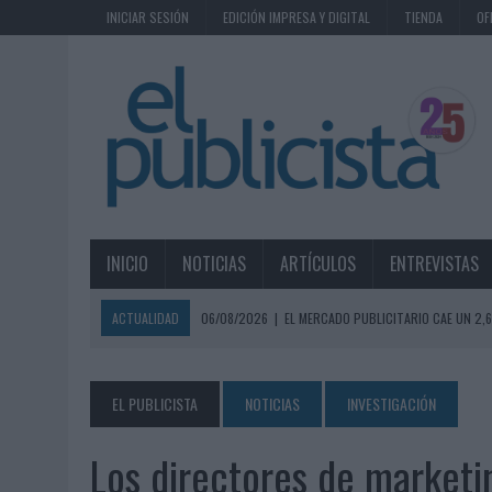
INICIAR SESIÓN
EDICIÓN IMPRESA Y DIGITAL
TIENDA
OF
INICIO
NOTICIAS
ARTÍCULOS
ENTREVISTAS
ACTUALIDAD
06/08/2026
|
EL MERCADO PUBLICITARIO CAE UN 2
06/08/2026
|
LA TELEVISIÓN SIGUE LIDERANDO EL CONSUMO DE MEDI
06/08/2026
|
EL USO DE LA IA GENERATIVA ALCANZA YA AL 62% DE L
EL PUBLICISTA
NOTICIAS
INVESTIGACIÓN
06/08/2026
|
SYSTEM1 NOMBRA A KIMBERLY BASTONI COMO NUEVA D
Los directores de marketi
06/08/2026
|
FRIGO Y UNIQLO LANZAN UNA COLECCIÓN PERSONALIZA