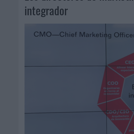
06/08/2026
|
LA IA ESTÁ SUBIENDO EL LISTÓN DE LA CREATIVIDAD
integrador
05/08/2026
|
BEON WORLDWIDE LANZA RAÍZ URBANA PARA TRANSFOR
05/08/2026
|
FABRA COMUNICACIÓN INCORPORA A CASONÁ Y ASUME 
05/08/2026
|
LOPESAN HOTELS & RESORTS ACERCA EL PARAÍSO CAN
05/08/2026
|
LUIS ARQUILLOS (BURGO DE ARIAS): “LA CONSTRUCCIÓ
MONEDA”
04/08/2026
|
‘EL PARAÍSO MÁS CERCA’, DE 22GRADOS PARA LOPESA
04/08/2026
|
‘LA ÚNICA CERVEZA DEL MUNDO QUE SE DISFRUTA DOS 
04/08/2026
|
‘EL FÚTBOL SIN LAS PERSONAS’, DE DENTSU CREATIVE
04/08/2026
|
CAPAZ, LA CERVEZA QUE CONVIERTE CADA BOTELLA EN
04/08/2026
|
BABARIA Y MAXIBON SON ‘EL MATCH PERFECTO DEL VE
04/08/2026
|
AUDIBLE REIVINDICA EL PODER TRANSFORMADOR DEL A
03/08/2026
|
‘VUELVE EL FÚTBOL. VUELVE A SOÑAR’, DE VML PARA MO
03/08/2026
|
MOVISTAR APELA A LA ILUSIÓN DE LAS AFICIONES PARA