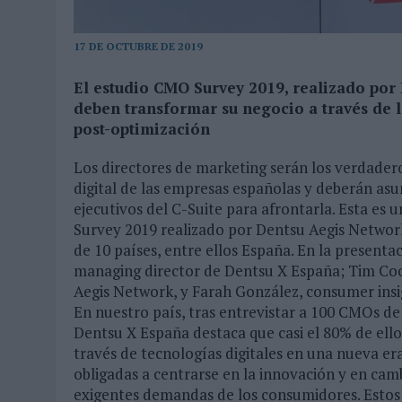
03/08/2026
|
EL REAL BETIS INVITA A LOS AFICIONADOS A DISEÑAR 
17 DE OCTUBRE DE 2019
06/08/2026
|
SIETE DE CADA DIEZ EMPRESAS ESPAÑOLAS NO INTEGRA
El estudio CMO Survey 2019, realizado por
deben transformar su negocio a través de l
post-optimización
Los directores de marketing serán los verdader
digital de las empresas españolas y deberán asu
ejecutivos del C-Suite para afrontarla. Esta es 
Survey 2019 realizado por Dentsu Aegis Networ
de 10 países, entre ellos España. En la presenta
managing director de Dentsu X España; Tim Coo
Aegis Network, y Farah González, consumer ins
En nuestro país, tras entrevistar a 100 CMOs de 
Dentsu X España destaca que casi el 80% de ell
través de tecnologías digitales en una nueva e
obligadas a centrarse en la innovación y en cam
exigentes demandas de los consumidores. Estos