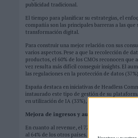
publicidad tradicional.
El tiempo para planificar su estrategias, el enfoq
compañía son las principales barreras a las que
transformación digital.
Para construir una mejor relación con sus cons
varios aspectos. Pese a que la recolección de da
productos, el 60% de los CMOs reconocen que a
vez resulta más difícil conseguir insights. El a
las regulaciones en la protección de datos (37%) 
España destaca en iniciativas de Headless Comm
instaurado este tipo de gestión de su plataforma
en utilización de IA (33%), Realidad Virtual (3
Mejora de ingresos y aumento de inversió
En cuanto al revenue, el 72% declara que mejoró 
al 64% de los otros países. Además, un 33% con
Nosotros y nuestro