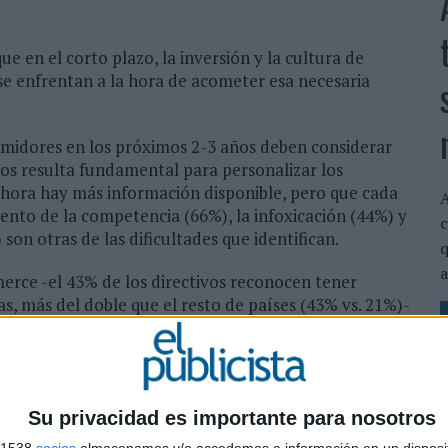
ue en el corto plazo, la inversión y la cultura de
 se enfrentan a la hora de acometer esa necesaria
umidores en los próximos 2-3 años deben considerar
tos resulta fundamental para personalizar los
hora hay más información disponible, pero que cada
A
umento de la competencia (66%), la infoxicación (44%) y
c
son otras de las dificultades que identifican.
q
a
erce -el 43% de los directivos reconocen tener
s, más del doble que el resto de países (43% vs. 21%)-
0%), y Realidad Aumentada (27%)
n en marketing
los ingresos con respecto al ejercicio anterior, frente
Su privacidad es importante para nosotros
firmó un aumento del 5% y un 29% entre el 5% y el
s 1538
socios
almacenamos y/o accedemos a información en un disposit