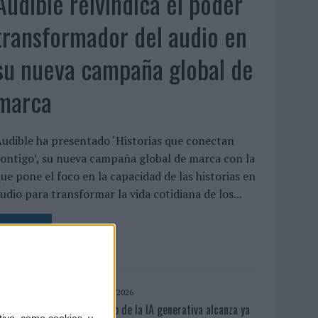
Audible reivindica el poder
transformador del audio en
su nueva campaña global de
marca
udible ha presentado ‘Historias que conectan
ontigo’, su nueva campaña global de marca con la
ue pone el foco en la capacidad de las historias en
udio para transformar la vida cotidiana de los...
LEER MÁS
06/08/2026
El uso de la IA generativa alcanza ya
ivo, como cookies, y