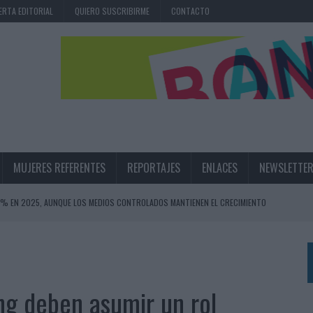
ERTA EDITORIAL
QUIERO SUSCRIBIRME
CONTACTO
MUJERES REFERENTES
REPORTAJES
ENLACES
NEWSLETTE
,6% EN 2025, AUNQUE LOS MEDIOS CONTROLADOS MANTIENEN EL CRECIMIENTO
OS EN VERANO Y SUPERA AL MÓVIL COMO DISPOSITIVO MÁS UTILIZADO
OS ESPAÑOLES
IRECTORA COMERCIAL GLOBAL
ng deben asumir un rol
BLE INSPIRADA EN CORNETTO, CALIPPO Y SOLERO