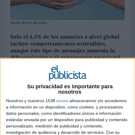
28 DE MAYO DE 2026
Solo el 4,5% de los anuncios a nivel global
incluye comportamientos sostenibles,
aunque este tipo de mensajes aumenta la
diferenciación y el engagement emocional
de las marcas
La sostenibilidad pierde presencia en la
publicidad global pese a seguir demostrando su
Su privacidad es importante para
capacidad para mejorar la conexión emocional y
nosotros
la diferenciación de las campañas. Así lo refleja el
Nosotros y nuestros 1538
socios
almacenamos y/o accedemos
último ‘Tracking de comportamientos sostenibles
a información en un dispositivo, como cookies, y procesamos
en publicidad’ elaborado por Kantar junto a Ad
datos personales, como identificadores únicos e información
Net Zero, que concluye que solo el 4,5% de los
estándar enviada por un dispositivo para publicidad y contenido
anuncios analizados incorpora actualmente
personalizado, medición de publicidad y contenido,
comportamientos sostenibles, dos puntos menos
investigación de audiencia y desarrollo de servicios.
Con su