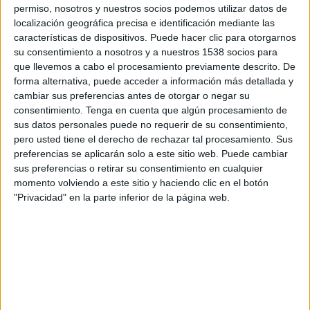
que en la primera ola del estudio realizada en
permiso, nosotros y nuestros socios podemos utilizar datos de
localización geográfica precisa e identificación mediante las
abril de 2025.
características de dispositivos. Puede hacer clic para otorgarnos
su consentimiento a nosotros y a nuestros 1538 socios para
El informe, que analiza más de 15.800 anuncios en
que llevemos a cabo el procesamiento previamente descrito. De
distintos mercados internacionales, apunta a una
forma alternativa, puede acceder a información más detallada y
paradoja cada vez más evidente en la industria:
cambiar sus preferencias antes de otorgar o negar su
mientras las marcas reducen la presencia de
consentimiento.
Tenga en cuenta que algún procesamiento de
mensajes ligados a sostenibilidad en sus
sus datos personales puede no requerir de su consentimiento,
campañas, los datos muestran que este tipo de
pero usted tiene el derecho de rechazar tal procesamiento. Sus
creatividad sigue funcionando mejor en términos
preferencias se aplicarán solo a este sitio web. Puede cambiar
de
notoriedad, engagement y construcción
sus preferencias o retirar su consentimiento en cualquier
de marca
.
momento volviendo a este sitio y haciendo clic en el botón
"Privacidad" en la parte inferior de la página web.
Según el estudio, los anuncios que incluyen
comportamientos sostenibles generan
ocho
puntos más de diferenciación y siete puntos
más de engagement emocional
frente a
campañas que no incorporan este tipo de
mensajes. Además, también mejoran ligeramente
los indicadores vinculados a brand equity y