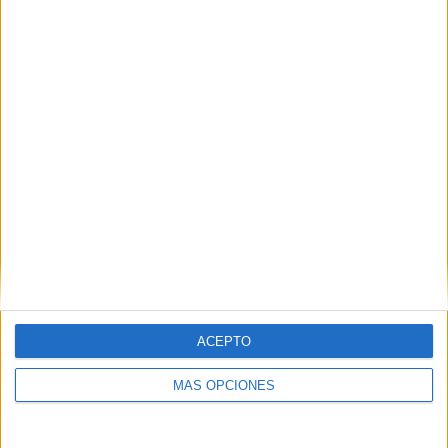
aparecen campañas de marcas como McDonald’s,
que premia a los consumidores por reciclar
residuos, o acciones de alimentación y bebidas
vistas durante la Super Bowl que incorporan
hábitos sostenibles sin convertir la sostenibilidad
en el centro del relato.
IMPRIMIR
TWEET
ACEPTO
SHARE
MÁS OPCIONES
SHARE