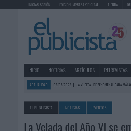
INICIAR SESIÓN
EDICIÓN IMPRESA Y DIGITAL
TIENDA
OF
INICIO
NOTICIAS
ARTÍCULOS
ENTREVISTAS
ACTUALIDAD
06/08/2026
|
‘LA VUELTA’, DE FENOMENAL PARA MÁLA
06/08/2026
|
SIETE DE CADA DIEZ EMPRESAS ESPAÑOLAS NO INTEGRA
06/08/2026
|
EL MERCADO PUBLICITARIO CAE UN 2,6% EN 2025, A
EL PUBLICISTA
NOTICIAS
EVENTOS
06/08/2026
|
LA TELEVISIÓN SIGUE LIDERANDO EL CONSUMO DE MEDI
La Velada del Año VI se em
06/08/2026
|
EL USO DE LA IA GENERATIVA ALCANZA YA AL 62% DE L