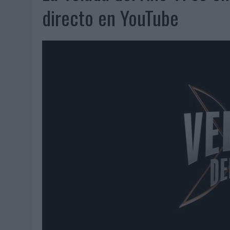
06/08/2026
|
SYSTEM1 NOMBRA A KIMBERLY BASTONI COMO NUEVA D
directo en YouTube
06/08/2026
|
FRIGO Y UNIQLO LANZAN UNA COLECCIÓN PERSONALIZA
06/08/2026
|
LA IA ESTÁ SUBIENDO EL LISTÓN DE LA CREATIVIDAD
05/08/2026
|
BEON WORLDWIDE LANZA RAÍZ URBANA PARA TRANSFOR
05/08/2026
|
FABRA COMUNICACIÓN INCORPORA A CASONÁ Y ASUME 
05/08/2026
|
LOPESAN HOTELS & RESORTS ACERCA EL PARAÍSO CAN
05/08/2026
|
LUIS ARQUILLOS (BURGO DE ARIAS): “LA CONSTRUCCIÓ
MONEDA”
04/08/2026
|
‘EL PARAÍSO MÁS CERCA’, DE 22GRADOS PARA LOPESA
04/08/2026
|
‘LA ÚNICA CERVEZA DEL MUNDO QUE SE DISFRUTA DOS 
04/08/2026
|
‘EL FÚTBOL SIN LAS PERSONAS’, DE DENTSU CREATIVE
04/08/2026
|
CAPAZ, LA CERVEZA QUE CONVIERTE CADA BOTELLA EN
04/08/2026
|
BABARIA Y MAXIBON SON ‘EL MATCH PERFECTO DEL VE
04/08/2026
|
AUDIBLE REIVINDICA EL PODER TRANSFORMADOR DEL A