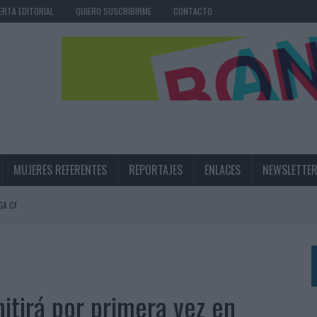
ERTA EDITORIAL
QUIERO SUSCRIBIRME
CONTACTO
MUJERES REFERENTES
REPORTAJES
ENLACES
NEWSLETTE
GA CF
N LA INFANCIA EN SU ESTRATEGIA
UNQUE LOS MEDIOS CONTROLADOS MANTIENEN EL CRECIMIENTO
OS EN VERANO Y SUPERA AL MÓVIL COMO DISPOSITIVO MÁS UTILIZADO
itirá por primera vez en
OS ESPAÑOLES