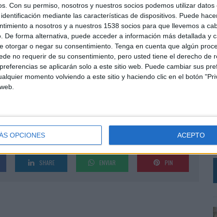
os.
Con su permiso, nosotros y nuestros socios podemos utilizar datos 
al de España y Latinoamérica, manteniendo el
identificación mediante las características de dispositivos. Puede hacer
ntimiento a nosotros y a nuestros 1538 socios para que llevemos a ca
. De forma alternativa, puede acceder a información más detallada y 
usicales de artistas como Anuel AA, Bad Gyal,
e otorgar o negar su consentimiento.
Tenga en cuenta que algún proc
de otras colaboraciones sorpresa que se anunciarán
de no requerir de su consentimiento, pero usted tiene el derecho de r
referencias se aplicarán solo a este sitio web. Puede cambiar sus pref
alquier momento volviendo a este sitio y haciendo clic en el botón "Pri
o continúa consolidándose como uno de los mayores
 web.
L
 y como un ejemplo de cómo las plataformas de vídeo
idos en directo.
e
ÁS OPCIONES
ACEPTO
c
SHARE
ENVIAR
PIN