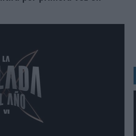
IRECTORA COMERCIAL GLOBAL
BLE INSPIRADA EN CORNETTO, CALIPPO Y SOLERO
MAR EL PATRIMONIO HISTÓRICO EN ACTIVOS CULTURALES Y ECONÓMICOS
LA GESTIÓN DE SUS RELACIONES CON LOS MEDIOS
ARIO EN SU ÚLTIMA CAMPAÑA INTERNACIONAL
N DE MARCA A LARGO PLAZO Y LA MEDICIÓN SON DOS CARAS DE LA MISMA
N HOTELS & RESORTS
VECES’, DE INUSUALY PARA CERVEZA CAPAZ
 PARA ORANGE
 UNA OPORTUNIDAD DE INCLUSIÓN
RANO’
UDIO EN SU NUEVA CAMPAÑA GLOBAL DE MARCA