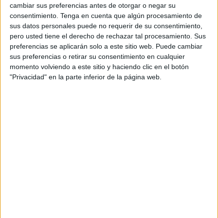
comunicación evalúa regularmente su actividad,
cambiar sus preferencias antes de otorgar o negar su
pero menos del 20% de las empresas utilizan
consentimiento.
Tenga en cuenta que algún procesamiento de
métricas avanzadas para extraer insights y tomar
sus datos personales puede no requerir de su consentimiento,
decisiones estratégicas, según AMEC. Estos datos
pero usted tiene el derecho de rechazar tal procesamiento. Sus
sugieren que, aunque la medición y valuación de
preferencias se aplicarán solo a este sitio web. Puede cambiar
las actividades de comunicación es clave en el
sus preferencias o retirar su consentimiento en cualquier
trabajo de los directores y agencias de
momento volviendo a este sitio y haciendo clic en el botón
comunicación, aún queda mucho por hacer en
"Privacidad" en la parte inferior de la página web.
esta materia”.
Precisamente desde AMEC llevan años
trabajando por establecer un marco de
evaluación integrada que sirva a los profesionales
de la comunicación para demostrar el impacto de
su trabajo en el negocio de las compañías. Esta
organización defiende que los directores de
comunicación y agencias deben trabajar por
establecer indicadores y métricas que sirvan para,
no solo demostrar el impacto de sus acciones,
sino también en el negocio.