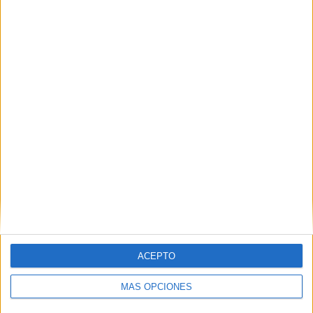
DESCARGAS
Guía Medición
(3698 Kb)
SÍGUENOS EN FACEBOOK
ACEPTO
MÁS OPCIONES