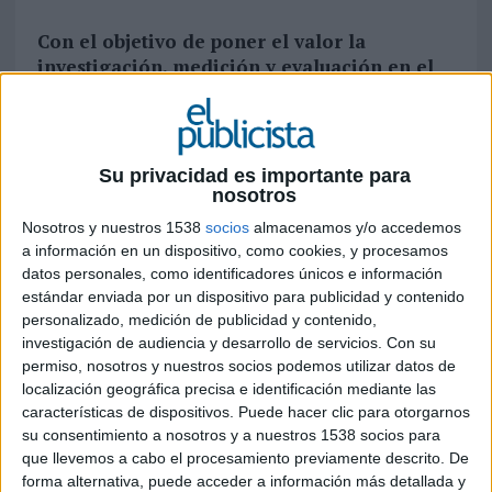
Con el objetivo de poner el valor la
investigación, medición y evaluación en el
trabajo de los departamentos de
comunicación y agencias del sector, la
agencia de comunicación global
Hotwire
ha
anunciado su adhesión al ‘Mes de la
Su privacidad es importante para
Medición’, una iniciativa impulsada por la
nosotros
Asociación Internacional para la Medición y
Nosotros y nuestros 1538
socios
almacenamos y/o accedemos
Evaluación de la Comunicación (AMEC por
a información en un dispositivo, como cookies, y procesamos
sus siglas en inglés)
datos personales, como identificadores únicos e información
estándar enviada por un dispositivo para publicidad y contenido
Por este motivo, Hotwire ha organizado junto a la
personalizado, medición de publicidad y contenido,
agencia de marketing Rebold el único evento
investigación de audiencia y desarrollo de servicios.
Con su
oficial en España apoyado por AMEC, bajo el
permiso, nosotros y nuestros socios podemos utilizar datos de
título ‘Nuevos modelos de medición en
localización geográfica precisa e identificación mediante las
características de dispositivos. Puede hacer clic para otorgarnos
comunicación y RRPP’. En él, Ludi García,
su consentimiento a nosotros y a nuestros 1538 socios para
managing director de Hotwire España, ha
que llevemos a cabo el procesamiento previamente descrito. De
comentado que “el 85% de los profesionales de la
forma alternativa, puede acceder a información más detallada y