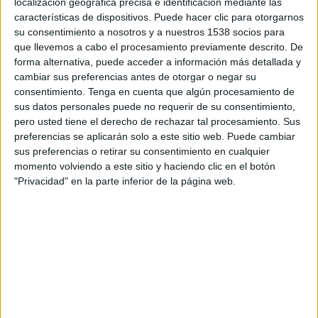
localización geográfica precisa e identificación mediante las
La actividad publicitaria mantiene un ritmo de
características de dispositivos. Puede hacer clic para otorgarnos
crecimiento sostenido durante 2026. Los datos de
su consentimiento a nosotros y a nuestros 1538 socios para
InfoAdex
correspondientes al mes de mayo
que llevemos a cabo el procesamiento previamente descrito. De
reflejan una inversión total de 568,5 millones de
forma alternativa, puede acceder a información más detallada y
euros, frente a los 548,8 millones registrados en
cambiar sus preferencias antes de otorgar o negar su
el mismo periodo de 2025, lo que supone un
consentimiento.
Tenga en cuenta que algún procesamiento de
incremento interanual del 3,6%.
sus datos personales puede no requerir de su consentimiento,
pero usted tiene el derecho de rechazar tal procesamiento. Sus
El comportamiento del mercado confirma una
preferencias se aplicarán solo a este sitio web. Puede cambiar
sus preferencias o retirar su consentimiento en cualquier
tendencia de estabilidad con crecimientos
momento volviendo a este sitio y haciendo clic en el botón
moderados, sustentados principalmente por el
"Privacidad" en la parte inferior de la página web.
buen desempeño de los medios digitales. Redes
Sociales, Search, Websites, Exterior, Cine y Diarios
y Dominicales aumentan su inversión respecto al
mismo mes del año anterior, mientras que
televisión permanece prácticamente estable y
solo Radio + Audio Digital y Revistas registran
ligeros retrocesos.
Aunque la televisión continúa siendo el principal