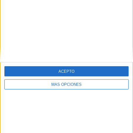
IMPRIMIR
TWEET
SHARE
SHARE
ACEPTO
ENVIAR
MÁS OPCIONES
PIN