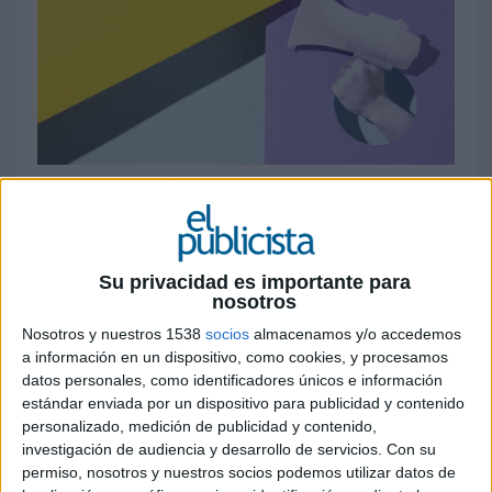
30 DE JUNIO DE 2026
La inversión publicitaria continúa
mostrando signos de fortaleza en 2026. El
mercado alcanzó en mayo los 568,5
Su privacidad es importante para
nosotros
millones de euros, un 3,6% más que en el
mismo mes del año anterior. En el
Nosotros y nuestros 1538
socios
almacenamos y/o accedemos
acumulado de los cinco primeros meses del
a información en un dispositivo, como cookies, y procesamos
ejercicio, la inversión supera ya los 2.416
datos personales, como identificadores únicos e información
estándar enviada por un dispositivo para publicidad y contenido
millones de euros, con un crecimiento del
personalizado, medición de publicidad y contenido,
4,2%, en un escenario en el que los soportes
investigación de audiencia y desarrollo de servicios.
Con su
digitales vuelven a liderar la expansión
permiso, nosotros y nuestros socios podemos utilizar datos de