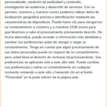
personalizado, medición de publicidad y contenido,
principal conclusión al primer estudio realizado
investigación de audiencia y desarrollo de servicios.
Con su
por el estudio de investigación IRi y la SGAE
permiso, nosotros y nuestros socios podemos utilizar datos de
sobre el impacto de la música con derechos en las
localización geográfica precisa e identificación mediante las
ventas del retail.
características de dispositivos. Puede hacer clic para otorgarnos
su consentimiento a nosotros y a nuestros 1538 socios para
Según el estudio se ha detectado que la
que llevemos a cabo el procesamiento previamente descrito. De
introducción de música con derechos en tienda
forma alternativa, puede acceder a información más detallada y
tiene un fuerte efecto novedad, pero no una gran
cambiar sus preferencias antes de otorgar o negar su
continuidad, lo que puede indicar la necesidad de
consentimiento.
Tenga en cuenta que algún procesamiento de
sus datos personales puede no requerir de su consentimiento,
cambiar el set de canciones a menudo y una
pero usted tiene el derecho de rechazar tal procesamiento. Sus
fuerte planificación al respecto. Además, los
preferencias se aplicarán solo a este sitio web. Puede cambiar
datos muestran que hay comportamientos
sus preferencias o retirar su consentimiento en cualquier
dispares dentro de las diferentes áreas de la
momento volviendo a este sitio y haciendo clic en el botón
tienda: por ejemplo, en el caso de la
"Privacidad" en la parte inferior de la página web.
alimentación, se aprecia un impacto positivo
durante todo el periodo donde la música está
presente, mientras que en frescos solo se aprecia
el efecto novedad.