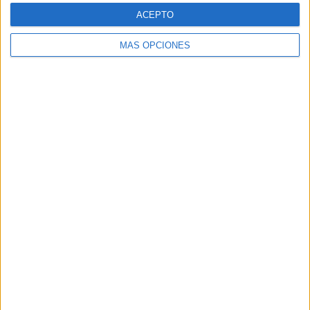
TWEET
ACEPTO
SHARE
MÁS OPCIONES
SHARE
ENVIAR
PIN
SÍGUENOS EN FACEBOOK