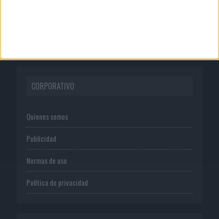
El Málaga CF culmina su trilogía de
marca con una campaña...
CORPORATIVO
Quienes somos
Publicidad
Normas de uso
Política de privacidad