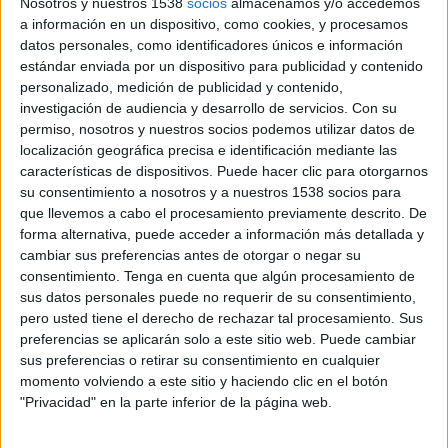
Nosotros y nuestros 1538
socios
almacenamos y/o accedemos
(Independence Day), Yvonne Strahovski (Gone),
a información en un dispositivo, como cookies, y procesamos
Joshua Gomez (Sin rastro) y Sarah Lancaster
datos personales, como identificadores únicos e información
(Everwood, Scrubs). La trama comienza cuando
estándar enviada por un dispositivo para publicidad y contenido
Chuck Bartowski (Levi) recibe un e mail
personalizado, medición de publicidad y contenido,
investigación de audiencia y desarrollo de servicios.
Con su
inesperado de un ex compañero de universidad
permiso, nosotros y nuestros socios podemos utilizar datos de
que acaba de ser asesinado. El mensaje,
localización geográfica precisa e identificación mediante las
codificado subliminalmente con asuntos
características de dispositivos. Puede hacer clic para otorgarnos
gubernamentales de alto secreto, se archiva en
su consentimiento a nosotros y a nuestros 1538 socios para
su cerebro sin que él pueda hacer nada por
que llevemos a cabo el procesamiento previamente descrito. De
evitarlo. Con los más preciados secretos del
forma alternativa, puede acceder a información más detallada y
Gobierno en su mente, Chuck se convertirá en un
cambiar sus preferencias antes de otorgar o negar su
arma vital para luchar contra terroristas
consentimiento.
Tenga en cuenta que algún procesamiento de
internacionales y resolver intrincados conflictos
sus datos personales puede no requerir de su consentimiento,
políticos. Su vida estará ahora en manos del
pero usted tiene el derecho de rechazar tal procesamiento. Sus
preferencias se aplicarán solo a este sitio web. Puede cambiar
Comandante John Casey (Baldwin) de la Agencia
sus preferencias o retirar su consentimiento en cualquier
Nacional de Seguridad y de su nueva compañera,
momento volviendo a este sitio y haciendo clic en el botón
la agente de la CIA Sarah Walker (Strahovski). Su
"Privacidad" en la parte inferior de la página web.
colega Morgan (Gomez) y su hermana Ellie
(Lancaster) serán su único vínculo con su vida