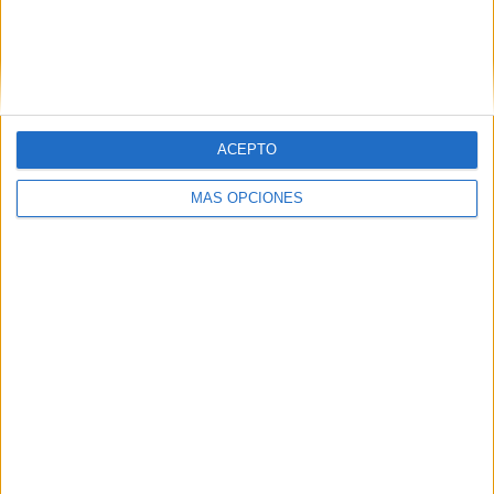
ARTÍCULOS ALEATORIOS
ACEPTO
MÁS OPCIONES
04/08/2026
Babaria y Maxibon son ‘el
match perfecto del verano’
Ambas marcas se unen en una acción de street