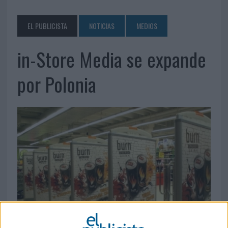
EL PUBLICISTA
NOTICIAS
MEDIOS
in-Store Media se expande
por Polonia