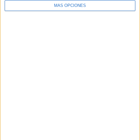
MÁS OPCIONES
ARTÍCULOS ALEATORIOS
06/08/2026
El uso de la IA generativa