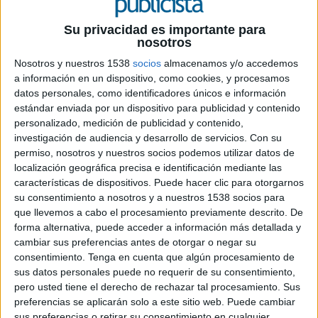
Su privacidad es importante para
18 DE MAYO DE 2011
nosotros
Nosotros y nuestros 1538
socios
almacenamos y/o accedemos
La compañía española firma un contrato con
a información en un dispositivo, como cookies, y procesamos
Carrefour para gestionar los espacios
datos personales, como identificadores únicos e información
publicitarios en todos los establecimientos del
estándar enviada por un dispositivo para publicidad y contenido
país eslavo
personalizado, medición de publicidad y contenido,
investigación de audiencia y desarrollo de servicios.
Con su
in-Store Media, líder en Europa en la gestión de soportes publicitarios en el punto
permiso, nosotros y nuestros socios podemos utilizar datos de
de venta, abre filial en Polonia, en lo que representa el sexto mercado de la
localización geográfica precisa e identificación mediante las
compañía después de España, Argentina, México, Portugal y Chile.
características de dispositivos. Puede hacer clic para otorgarnos
su consentimiento a nosotros y a nuestros 1538 socios para
La llegada de in-Store Media a Polonia se produce mediante la firma de un
que llevemos a cabo el procesamiento previamente descrito. De
contrato con Carrefour para gestionar los espacios publicitarios en los más de 200
forma alternativa, puede acceder a información más detallada y
puntos de venta que la cadena tiene en todo el país. Con esta operación, la
cambiar sus preferencias antes de otorgar o negar su
compañía española estima ingresar un total de 4.5 millones de euros.
consentimiento.
Tenga en cuenta que algún procesamiento de
sus datos personales puede no requerir de su consentimiento,
“A lo largo de los más de diez años que llevamos en el sector, vamos constatando
pero usted tiene el derecho de rechazar tal procesamiento. Sus
que la publicidad en el punto de venta adquiere día tras día más protagonismo
preferencias se aplicarán solo a este sitio web. Puede cambiar
sus preferencias o retirar su consentimiento en cualquier
entre los anunciantes debido a su amplia cobertura entre las amas de casa y su