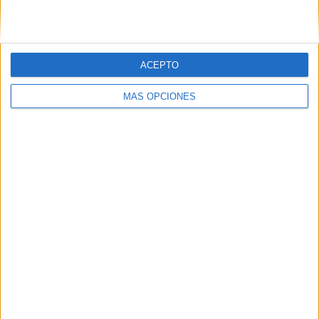
06/08/2026
La televisión sigue liderando
ACEPTO
el consumo de medios en
MÁS OPCIONES
verano y supera al móvil
como dispositivo más
utilizado
Las vacaciones no reducen el consumo de medios,
sino que transforman los hábitos de las audiencias.
La televisión mantiene su liderazgo durante el
periodo estival, mientras el móvil se consolida como
...