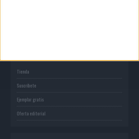
Normas de uso
Política de privacidad
PUBLICACIONES
Tienda
Suscríbete
Ejemplar gratis
Oferta editorial