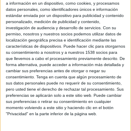
a información en un dispositivo, como cookies, y procesamos
todo el terriotorio español, de tal manera que ambas empresas complementan su
datos personales, como identificadores únicos e información
fuerza comercilizadora. EiTB.com seguirá siendo comercializada en el País Vasco
estándar enviada por un dispositivo para publicidad y contenido
por
¡
”
ex
pre
ssive
: , que
aumenta su fuerza comercializadora de soportes
personalizado, medición de publicidad y contenido,
publicitarios añadiendo esta
red a los del grupo EiTB, la TV autonómica de
investigación de audiencia y desarrollo de servicios.
Con su
Castilla y León, sanfermin.com y sanfermin.tv.
Por su parte, CPM es líder en
permiso, nosotros y nuestros socios podemos utilizar datos de
información regional en internet con cabeceras como 'El Periódico de Cataluña',
localización geográfica precisa e identificación mediante las
'Periódico de Aragón', 'Sport', 'La Nueva España', 'Levante-EMV' o 'Faro de Vigo'.
características de dispositivos. Puede hacer clic para otorgarnos
Asimismo y mediante este acuerdo, las cabeceras digitales de CPM pasan a formar
su consentimiento a nosotros y a nuestros 1538 socios para
parte de los soportes representados por ?¡"expresive: , que gestiona los espacios
que llevemos a cabo el procesamiento previamente descrito. De
publicitarios de EiTB (TV, radio e Internet), Radio Televisión de Castilla y León
forma alternativa, puede acceder a información más detallada y
cambiar sus preferencias antes de otorgar o negar su
(CyL7 y CyL8), sanfermin.com y sanfermin.tv, el boletín y la revista del Athletic
consentimiento.
Tenga en cuenta que algún procesamiento de
Club, explota eventos deportivos y culturales bajo la marca Livents y distribuye
sus datos personales puede no requerir de su consentimiento,
contenidos a diferentes televisiones autonómicas como TVGA, Telemadrid y
pero usted tiene el derecho de rechazar tal procesamiento. Sus
Canal Extremadura.
preferencias se aplicarán solo a este sitio web. Puede cambiar
sus preferencias o retirar su consentimiento en cualquier
momento volviendo a este sitio y haciendo clic en el botón
"Privacidad" en la parte inferior de la página web.