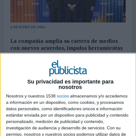
2 DE JUNIO DE 2026
La compañía amplía su cartera de medios
con nuevos acuerdos, impulsa herramientas
publicitarias basadas en IA y lanza una
plataforma orientada a pymes
Publiespaña ha presentado las líneas estratégicas
que marcarán su política comercial para la
Su privacidad es importante para
nosotros
temporada 2026-2027 en un contexto de
creciente concentración, digitalización y
Nosotros y nuestros 1538
socios
almacenamos y/o accedemos
transformación del mercado audiovisual
a información en un dispositivo, como cookies, y procesamos
europeo.
datos personales, como identificadores únicos e información
estándar enviada por un dispositivo para publicidad y contenido
personalizado, medición de publicidad y contenido,
La filial comercial de Mediaset España,
investigación de audiencia y desarrollo de servicios.
Con su
coordinada por MFE Advertising, aprovechó dos
permiso, nosotros y nuestros socios podemos utilizar datos de