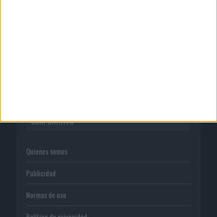
06/08/2026
Frigo y UNIQLO lanzan una colección
personalizable...
CORPORATIVO
Quienes somos
Publicidad
Normas de uso
Política de privacidad