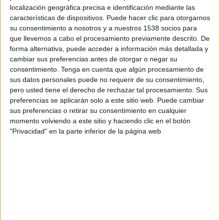
encuentros celebrados en Madrid y Barcelona
localización geográfica precisa e identificación mediante las
para trasladar al mercado español la hoja de ruta
características de dispositivos. Puede hacer clic para otorgarnos
paneuropea impulsada por MediaForEurope
su consentimiento a nosotros y a nuestros 1538 socios para
(MFE), centrada en ganar escala, reforzar
que llevemos a cabo el procesamiento previamente descrito. De
capacidades tecnológicas y ampliar las
forma alternativa, puede acceder a información más detallada y
oportunidades publicitarias en un ecosistema
cambiar sus preferencias antes de otorgar o negar su
audiovisual cada vez más fragmentado.
consentimiento.
Tenga en cuenta que algún procesamiento de
sus datos personales puede no requerir de su consentimiento,
La estrategia llega en un momento en el que los
pero usted tiene el derecho de rechazar tal procesamiento. Sus
grandes grupos audiovisuales europeos buscan
preferencias se aplicarán solo a este sitio web. Puede cambiar
sus preferencias o retirar su consentimiento en cualquier
competir con las plataformas globales y
momento volviendo a este sitio y haciendo clic en el botón
consolidar modelos publicitarios capaces de
"Privacidad" en la parte inferior de la página web.
integrar televisión lineal, streaming y soluciones
digitales bajo estructuras comerciales unificadas.
Uno de los principales movimientos anunciados
por Publiespaña pasa por la ampliación de su
cartera de medios tras los acuerdos alcanzados
con Warner Bros. Discovery y Squirrel Media. La
compañía incorporará desde este mes la