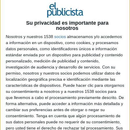
Su privacidad es importante para
nosotros
Nosotros y nuestros 1538
socios
almacenamos y/o accedemos
a información en un dispositivo, como cookies, y procesamos
datos personales, como identificadores únicos e información
19 DE AGOSTO DE 2021
estándar enviada por un dispositivo para publicidad y contenido
personalizado, medición de publicidad y contenido,
El 76% de los consumidores afirman que sus
investigación de audiencia y desarrollo de servicios.
Con su
expectativas sobre los servicios digitales
permiso, nosotros y nuestros socios podemos utilizar datos de
han aumentado desde 2020. El 57%
localización geográfica precisa e identificación mediante las
consideran que las marcas tienen una única
características de dispositivos. Puede hacer clic para otorgarnos
oportunidad para impresionarles
su consentimiento a nosotros y a nuestros 1538 socios para
que llevemos a cabo el procesamiento previamente descrito. De
Las marcas sólo tienen una oportunidad para
forma alternativa, puede acceder a información más detallada y
cambiar sus preferencias antes de otorgar o negar su
ganarse a los clientes ‘digitalmente’, según se
consentimiento.
Tenga en cuenta que algún procesamiento de
desvela en el último informe App Attention
sus datos personales puede no requerir de su consentimiento,
Index de Cisco AppDynamics. El uso de
pero usted tiene el derecho de rechazar tal procesamiento. Sus