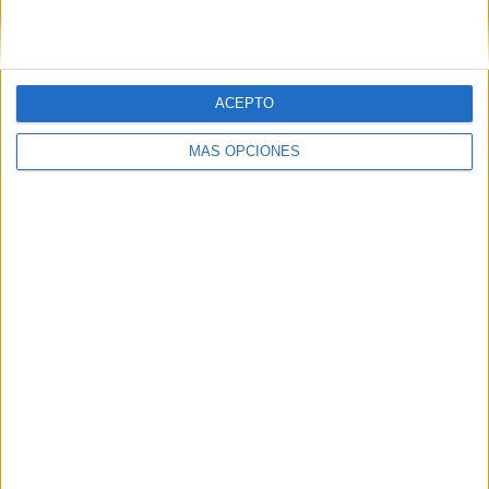
VÍDEO DESTACADO
ACEPTO
MÁS OPCIONES
ARTÍCULOS ALEATORIOS