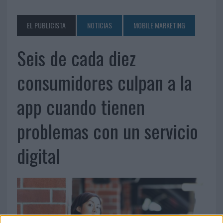
EL PUBLICISTA
NOTICIAS
MOBILE MARKETING
Seis de cada diez
consumidores culpan a la
app cuando tienen
problemas con un servicio
digital