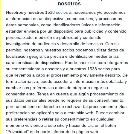
nosotros
Nosotros y nuestros 1538
socios
almacenamos y/o accedemos
5 DE MAYO DE 2026
a información en un dispositivo, como cookies, y procesamos
datos personales, como identificadores únicos e información
La compañía especializada en soluciones de
estándar enviada por un dispositivo para publicidad y contenido
publicidad exterior digital, refuerza su
personalizado, medición de publicidad y contenido,
equipo con la incorporación de Enrique
investigación de audiencia y desarrollo de servicios.
Con su
Castillo Serrano como nuevo senior sales
permiso, nosotros y nuestros socios podemos utilizar datos de
manager
localización geográfica precisa e identificación mediante las
características de dispositivos. Puede hacer clic para otorgarnos
Castillo Serrano, nuevo senior sales manager de
su consentimiento a nosotros y a nuestros 1538 socios para
que llevemos a cabo el procesamiento previamente descrito. De
Bidiscount
, cuenta con más de trece años de
forma alternativa, puede acceder a información más detallada y
experiencia en publicidad digital y ha trabajado
cambiar sus preferencias antes de otorgar o negar su
para compañías como SunMedia y Smartclip,
consentimiento.
Tenga en cuenta que algún procesamiento de
dentro del entorno de redes y ad networks. Más
sus datos personales puede no requerir de su consentimiento,
adelante dio el salto a S4M y también formó
pero usted tiene el derecho de rechazar tal procesamiento. Sus
parte de Integral Ad Science, compañía
preferencias se aplicarán solo a este sitio web. Puede cambiar
especializada en verificación y medición de
sus preferencias o retirar su consentimiento en cualquier
calidad publicitaria. En su etapa más reciente
momento volviendo a este sitio y haciendo clic en el botón
estuvo al frente de la apertura de mercado en
"Privacidad" en la parte inferior de la página web.