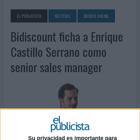
EL PUBLICISTA
NOTICIAS
MUNDO ONLINE
Bidiscount ficha a Enrique
Castillo Serrano como
senior sales manager
Su privacidad es importante para