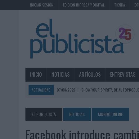
INICIAR SESIÓN
EDICIÓN IMPRESA Y DIGITAL
TIENDA
OF
INICIO
NOTICIAS
ARTÍCULOS
ENTREVISTAS
ACTUALIDAD
07/08/2026
|
‘SHOW YOUR SPIRIT’, DE AUTOPRODUC
07/08/2026
|
EL MÁLAGA CF CULMINA SU TRILOGÍA DE MARCA CON U
07/08/2026
|
MAHOU REIVINDICA EL RITUAL DE LA CAÑA EN EL DÍA IN
EL PUBLICISTA
NOTICIAS
MUNDO ONLINE
07/08/2026
|
MG SPIRIT RELANZA SU MARCA CON UNA ESTRATEGIA 
Facebook introduce cambi
07/08/2026
|
PATRÓN CONVIERTE EL NUEVO SINGLE DE ARÓN PIPER EN