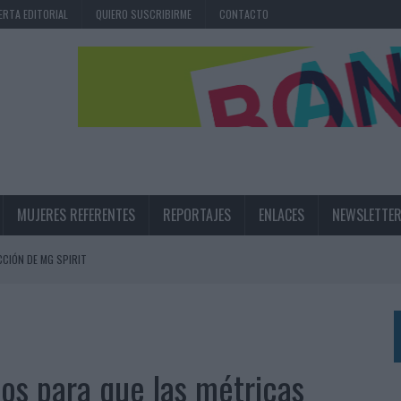
ERTA EDITORIAL
QUIERO SUSCRIBIRME
CONTACTO
MUJERES REFERENTES
REPORTAJES
ENLACES
NEWSLETTE
CIÓN DE MG SPIRIT
NA CAMPAÑA QUE CELEBRA SU REGRESO A PRIMERA DIVISIÓN
TERNACIONAL DE LA CERVEZA
360º CENTRADA EN EL ORIGEN BARCELONÉS
os para que las métricas
 UNA EXPERIENCIA DE MARCA EN IBIZA