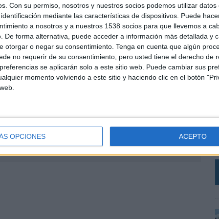
os.
Con su permiso, nosotros y nuestros socios podemos utilizar datos 
ad de personas que vieron un anuncio con información
identificación mediante las características de dispositivos. Puede hacer
 también le guste esa marca.
ntimiento a nosotros y a nuestros 1538 socios para que llevemos a ca
. De forma alternativa, puede acceder a información más detallada y 
ficar sus métricas, la plataforma es consciente de
e otorgar o negar su consentimiento.
Tenga en cuenta que algún proc
cipios de medición más amplios. Por eso han
de no requerir de su consentimiento, pero usted tiene el derecho de r
que ofrecerá dos vías: una para anunciantes
referencias se aplicarán solo a este sitio web. Puede cambiar sus pref
nciantes con objetivos de respuesta directa. Cada vía
alquier momento volviendo a este sitio y haciendo clic en el botón "Pri
s de la planificación creativa, la distribución de
 web.
L
medición de video.
C
r
V
ÁS OPCIONES
ACEPTO
SHARE
ENVIAR
PIN
a