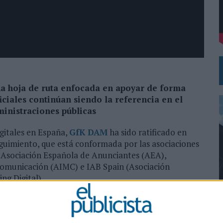
 EL REGRESO DEL FÚTBOL
na hoja de ruta enfocada en apoyar de forma
ficiales continúan siendo la referencia en el
ministraciones públicas
gitales en España,
GfK DAM
ha sido ratificado en
eguimiento, que está conformada por las asociaciones
a: Asociación Española de Anunciantes (AEA),
Comunicación (AIMC) e IAB Spain (Asociación
ng Digital).
K DAM como medidor de las audiencias digitales en
0
os como referencia en el mercado publicitario y los
es públicas en la planificación de campañas de