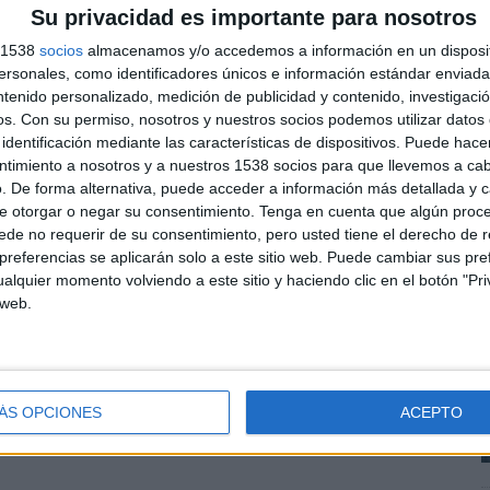
Su privacidad es importante para nosotros
 a GfK DAM pone de manifiesto, hoy más que nunca, la
arente, auditada y de consenso, sobre todo en un
s 1538
socios
almacenamos y/o accedemos a información en un disposit
como la publicidad programática y los walled
sonales, como identificadores únicos e información estándar enviada 
para la inversión publicitaria.
ntenido personalizado, medición de publicidad y contenido, investigaci
os.
Con su permiso, nosotros y nuestros socios podemos utilizar datos 
identificación mediante las características de dispositivos. Puede hacer
ión digital de referencia, robusta y estable, la
L
ntimiento a nosotros y a nuestros 1538 socios para que llevemos a ca
do una hoja de ruta para 2024 donde destaca el
. De forma alternativa, puede acceder a información más detallada y 
u
ross media con otras fuentes de mercado,
e otorgar o negar su consentimiento.
Tenga en cuenta que algún proc
s
o, dada la metodología utilizada que pone el foco en
de no requerir de su consentimiento, pero usted tiene el derecho de r
positivo)
D
referencias se aplicarán solo a este sitio web. Puede cambiar sus pref
alquier momento volviendo a este sitio y haciendo clic en el botón "Pri
medición digital
 web.
ncy, GfK DAM ha consolidado en España un nuevo
o y a su consumo multidispositivo en el centro.
incidido en la necesidad de disponer de una mayor
ÁS OPCIONES
ACEPTO
 nivel geográfico (reportando el consumo por
novedad) como temporal (sumando la periodicidad