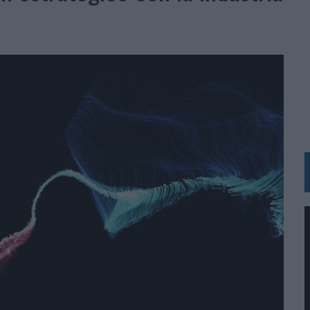
BLE INSPIRADA EN CORNETTO, CALIPPO Y SOLERO
MAR EL PATRIMONIO HISTÓRICO EN ACTIVOS CULTURALES Y ECONÓMICOS
LA GESTIÓN DE SUS RELACIONES CON LOS MEDIOS
ARIO EN SU ÚLTIMA CAMPAÑA INTERNACIONAL
N DE MARCA A LARGO PLAZO Y LA MEDICIÓN SON DOS CARAS DE LA MISMA
N HOTELS & RESORTS
VECES’, DE INUSUALY PARA CERVEZA CAPAZ
 PARA ORANGE
 UNA OPORTUNIDAD DE INCLUSIÓN
RANO’
UDIO EN SU NUEVA CAMPAÑA GLOBAL DE MARCA
VISTAR