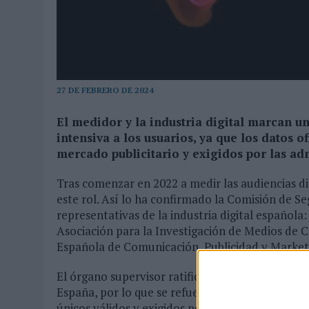
03/08/2026
|
MOVISTAR APELA A LA ILUSIÓN DE LAS AFICIONES PARA
06/08/2026
|
‘LA VUELTA’, DE FENOMENAL PARA MÁLAGA CF
27 DE FEBRERO DE 2024
El medidor y la industria digital marcan u
intensiva a los usuarios, ya que los datos o
mercado publicitario y exigidos por las ad
Tras comenzar en 2022 a medir las audiencias di
este rol. Así lo ha confirmado la Comisión de S
representativas de la industria digital español
Asociación para la Investigación de Medios de 
Española de Comunicación, Publicidad y Marketi
El órgano supervisor ratifica oficialmente a Gf
España, por lo que se refuerza el uso de sus dat
únicos válidos y exigidos por las administracion