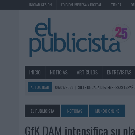
INICIAR SESIÓN
EDICIÓN IMPRESA Y DIGITAL
TIENDA
OF
INICIO
NOTICIAS
ARTÍCULOS
ENTREVISTAS
ACTUALIDAD
06/08/2026
|
SIETE DE CADA DIEZ EMPRESAS ESPAÑ
06/08/2026
|
EL MERCADO PUBLICITARIO CAE UN 2,6% EN 2025, A
06/08/2026
|
LA TELEVISIÓN SIGUE LIDERANDO EL CONSUMO DE MEDI
EL PUBLICISTA
NOTICIAS
MUNDO ONLINE
06/08/2026
|
EL USO DE LA IA GENERATIVA ALCANZA YA AL 62% DE L
GfK DAM intensifica su pla
06/08/2026
|
SYSTEM1 NOMBRA A KIMBERLY BASTONI COMO NUEVA D