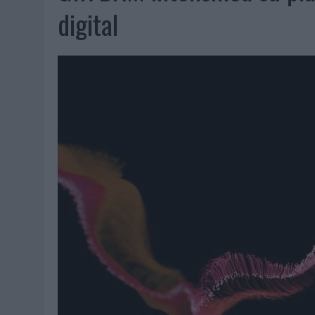
06/08/2026
|
FRIGO Y UNIQLO LANZAN UNA COLECCIÓN PERSONALIZA
digital
06/08/2026
|
LA IA ESTÁ SUBIENDO EL LISTÓN DE LA CREATIVIDAD
05/08/2026
|
BEON WORLDWIDE LANZA RAÍZ URBANA PARA TRANSFOR
05/08/2026
|
FABRA COMUNICACIÓN INCORPORA A CASONÁ Y ASUME 
05/08/2026
|
LOPESAN HOTELS & RESORTS ACERCA EL PARAÍSO CAN
05/08/2026
|
LUIS ARQUILLOS (BURGO DE ARIAS): “LA CONSTRUCCIÓ
MONEDA”
04/08/2026
|
‘EL PARAÍSO MÁS CERCA’, DE 22GRADOS PARA LOPESA
04/08/2026
|
‘LA ÚNICA CERVEZA DEL MUNDO QUE SE DISFRUTA DOS 
04/08/2026
|
‘EL FÚTBOL SIN LAS PERSONAS’, DE DENTSU CREATIVE
04/08/2026
|
CAPAZ, LA CERVEZA QUE CONVIERTE CADA BOTELLA EN
04/08/2026
|
BABARIA Y MAXIBON SON ‘EL MATCH PERFECTO DEL VE
04/08/2026
|
AUDIBLE REIVINDICA EL PODER TRANSFORMADOR DEL A
03/08/2026
|
‘VUELVE EL FÚTBOL. VUELVE A SOÑAR’, DE VML PARA MO