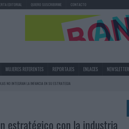
ERTA EDITORIAL
QUIERO SUSCRIBIRME
CONTACTO
MUJERES REFERENTES
REPORTAJES
ENLACES
NEWSLETTE
OLAS NO INTEGRAN LA INFANCIA EN SU ESTRATEGIA
UNQUE LOS MEDIOS CONTROLADOS MANTIENEN EL CRECIMIENTO
OS EN VERANO Y SUPERA AL MÓVIL COMO DISPOSITIVO MÁS UTILIZADO
OS ESPAÑOLES
n estratégico con la industria
IRECTORA COMERCIAL GLOBAL