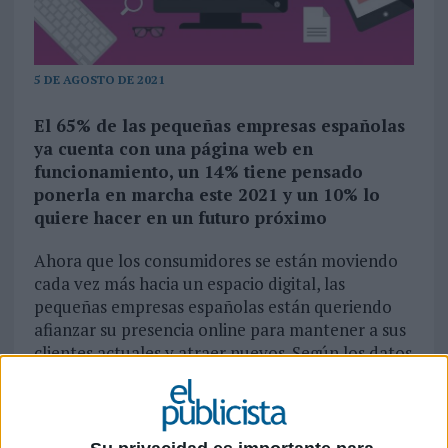
5 DE AGOSTO DE 2021
El 65% de las pequeñas empresas españolas
ya cuenta con una página web en
funcionamiento, un 14% tiene pensado
ponerla en marcha este 2021 y un 10% lo
quiere hacer en un futuro próximo
Ahora que los consumidores se están moviendo
cada vez más hacia un espacio digital, las
pequeñas empresas españolas están queriendo
afianzar su presencia online para mantener a sus
clientes actuales y atraer nuevos. Según los datos
del Observatorio
Estado actual de la digitalización
las pequeñas empresas y autónomos españoles -
2021,
realizado por
GoDaddy
, el 65% de las
pequeñas empresas españolas cuenta ya con una