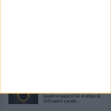
04/08/2026
‘La única cerveza del mundo que se
disfruta dos veces’, de...
04/08/2026
Audible reivindica el poder
transformador del audio en su...
03/08/2026
El Real Betis invita a los aficionados a
diseñar su próxima ...
07/08/2026
Cuando se apague el Sol, el eclipse de
2026 pondrá a prueba ...