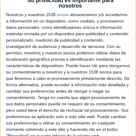
Su privacidad es importante para
página web implementada en funcionamiento, un
nosotros
14% tiene pensado ponerla en marcha este 2021
Nosotros y nuestros 1538
socios
almacenamos y/o accedemos
y un 10% lo quiere hacer en un futuro próximo.
a información en un dispositivo, como cookies, y procesamos
Estos datos demuestran el auge en el uso de
datos personales, como identificadores únicos e información
estas herramientas online y de los beneficios que
estándar enviada por un dispositivo para publicidad y contenido
supone para los pequeños empresarios españoles
personalizado, medición de publicidad y contenido,
investigación de audiencia y desarrollo de servicios.
Con su
en la digitalización de sus negocios.
permiso, nosotros y nuestros socios podemos utilizar datos de
localización geográfica precisa e identificación mediante las
"De cara al verano hemos decidido hacer crecer
características de dispositivos. Puede hacer clic para otorgarnos
nuestro negocio abriendo una nueva tienda.... y
su consentimiento a nosotros y a nuestros 1538 socios para
nos hemos dado cuenta de la importancia que
que llevemos a cabo el procesamiento previamente descrito. De
tenía tener nuestra marca online de cara a
forma alternativa, puede acceder a información más detallada y
informar a nuestros usuarios, atraer nuevo
cambiar sus preferencias antes de otorgar o negar su
público y seguir haciendo crecer nuestra marca.
consentimiento.
Tenga en cuenta que algún procesamiento de
Gracias al equipo de GoDaddy GoTeam este
sus datos personales puede no requerir de su consentimiento,
proyecto es una realidad y ahora tenemos la
pero usted tiene el derecho de rechazar tal procesamiento. Sus
capacidad de alcanzar un número mucho más
preferencias se aplicarán solo a este sitio web. Puede cambiar
amplio de clientes”, destaca Beatriz Alonso,
sus preferencias o retirar su consentimiento en cualquier
momento volviendo a este sitio y haciendo clic en el botón
dueña de La Pecera, una de las heladerías con
"Privacidad" en la parte inferior de la página web.