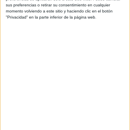
su contenido haciéndolo más accionable y
sus preferencias o retirar su consentimiento en cualquier
colaborar fácilmente con las marcas.
momento volviendo a este sitio y haciendo clic en el botón
"Privacidad" en la parte inferior de la página web.
De esta forma los creadores que generen
contenido de marca podrán etiquetar a las
marcas directamente en sus Idea Pins, y una vez
que éstas lo aprueben, el Pin incluirá la etiqueta
de "Colaboración pagada". La herramienta para
colaboraciones de pago ya está disponible para
creadores seleccionados de España, EE. UU, Reino
Unido, Canadá, Australia, Irlanda, Nueva
Zelanda, Francia, Italia, Alemania, Suiza, Austria,
Suecia, Brasil, Argentina, México, Chile, Colombia
y Perú.
Por otro lado, Pinterest también lanza la
herramienta de etiquetado de productos en Idea
Pins para las cuentas comerciales de EE UU y
Reino Unido, y continuará implementando el
acceso durante los próximos meses a las cuentas