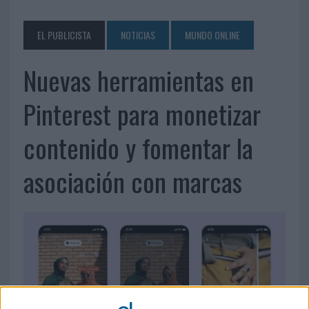
EL PUBLICISTA
NOTICIAS
MUNDO ONLINE
Nuevas herramientas en
Pinterest para monetizar
contenido y fomentar la
asociación con marcas