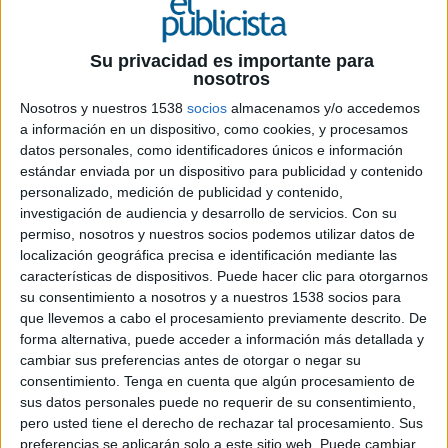
Su privacidad es importante para
nosotros
Nosotros y nuestros 1538
socios
almacenamos y/o accedemos
a información en un dispositivo, como cookies, y procesamos
10 DE AGOSTO DE 2021
datos personales, como identificadores únicos e información
estándar enviada por un dispositivo para publicidad y contenido
La plataforma social Pinterest ha anunciado la
personalizado, medición de publicidad y contenido,
puesta en marcha de nuevas herramientas
investigación de audiencia y desarrollo de servicios.
Con su
enfocadas a facilitar que los creadores
permiso, nosotros y nuestros socios podemos utilizar datos de
construyan y aumenten su audiencia en un
localización geográfica precisa e identificación mediante las
entorno positivo, facilitando sus ingresos en base
características de dispositivos. Puede hacer clic para otorgarnos
a sus contenidos. Se trata de la herramienta para
su consentimiento a nosotros y a nuestros 1538 socios para
colaboraciones pagadas y la posibilidad de
que llevemos a cabo el procesamiento previamente descrito. De
etiquetar productos en los Idea Pins. Pinterest se
forma alternativa, puede acceder a información más detallada y
centra en construir una plataforma de creadores
cambiar sus preferencias antes de otorgar o negar su
centrada en la inspiración más allá de la
consentimiento.
Tenga en cuenta que algún procesamiento de
influencia y el entretenimiento. Con estas últimas
sus datos personales puede no requerir de su consentimiento,
pero usted tiene el derecho de rechazar tal procesamiento. Sus
actualizaciones, los creadores pueden monetizar
preferencias se aplicarán solo a este sitio web. Puede cambiar