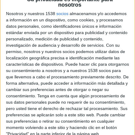
nosotros
Nosotros y nuestros 1538
socios
almacenamos y/o accedemos
6 DE FEBRERO DE 2017
a información en un dispositivo, como cookies, y procesamos
datos personales, como identificadores únicos e información
Samuel Sanz (a la izquierda en la imagen)
estándar enviada por un dispositivo para publicidad y contenido
se incorpora a la empresa como sales
personalizado, medición de publicidad y contenido,
director para el área de Cataluna en
investigación de audiencia y desarrollo de servicios.
Con su
sustitución de Sergio Núñez. Christian
permiso, nosotros y nuestros socios podemos utilizar datos de
Szapary ha promocionado a sales manager
localización geográfica precisa e identificación mediante las
características de dispositivos. Puede hacer clic para otorgarnos
su consentimiento a nosotros y a nuestros 1538 socios para
Teads ha fichado a Samuel Sanz en calidad de
que llevemos a cabo el procesamiento previamente descrito. De
sales director para el área de Cataluña, un cargo
forma alternativa, puede acceder a información más detallada y
que estaba vacante desde la promoción interna
cambiar sus preferencias antes de otorgar o negar su
de Sergio Núñez a Commercial Director de Teads
consentimiento.
Tenga en cuenta que algún procesamiento de
España (ver información aquí). A su vez Christian
sus datos personales puede no requerir de su consentimiento,
Szapary, hasta ahora sales executive de Teads
pero usted tiene el derecho de rechazar tal procesamiento. Sus
para el área de Cataluña, Valencia y País Vasco,
preferencias se aplicarán solo a este sitio web. Puede cambiar
ha promocionado a Sales Manager, ampliando
sus preferencias o retirar su consentimiento en cualquier
sus responsabilidades sobre agencias de medios y
momento volviendo a este sitio y haciendo clic en el botón
anunciantes en las áreas citadas.
"Privacidad" en la parte inferior de la página web.