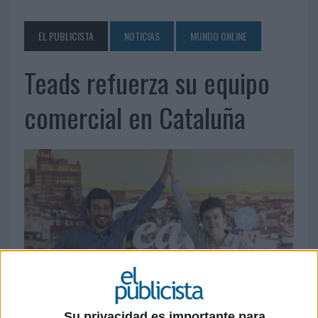
EL PUBLICISTA
NOTICIAS
MUNDO ONLINE
Teads refuerza su equipo
comercial en Cataluña
Su privacidad es importante para