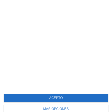
ENVIAR
PIN
SÍGUENOS EN FACEBOOK
ACEPTO
MÁS OPCIONES