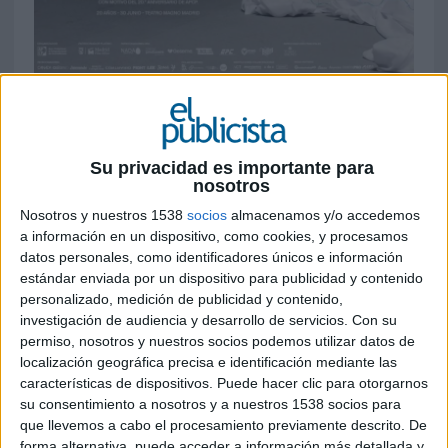
16 DE JUNIO DE 2026
20 años siendo “La puntada in/visible detrás
de la industria”. La iniciativa, impulsada
Su privacidad es importante para
gracias al apoyo de Madrid Film Office y el
nosotros
Ayuntamiento de Madrid, reunirá a
Nosotros y nuestros 1538
socios
almacenamos y/o accedemos
profesionales, productoras, agencias,
a información en un dispositivo, como cookies, y procesamos
anunciantes e instituciones para celebrar
datos personales, como identificadores únicos e información
dos décadas impulsando el cine publicitario
estándar enviada por un dispositivo para publicidad y contenido
español
personalizado, medición de publicidad y contenido,
investigación de audiencia y desarrollo de servicios.
Con su
La
Asociación de Productoras y
permiso, nosotros y nuestros socios podemos utilizar datos de
Postproductoras de Cine Publicitario de
localización geográfica precisa e identificación mediante las
características de dispositivos. Puede hacer clic para otorgarnos
España
(APCP)
celebrará su 20 aniversario
a
su consentimiento a nosotros y a nuestros 1538 socios para
través de la Semana del Cine Publicitario de
que llevemos a cabo el procesamiento previamente descrito. De
Madrid bajo el claim “La puntada in/visible detrás
forma alternativa, puede acceder a información más detallada y