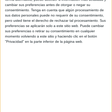
de la industria”, una campaña conceptual
cambiar sus preferencias antes de otorgar o negar su
desarrollada por NADA Creative Studio que
consentimiento.
Tenga en cuenta que algún procesamiento de
reivindica todo aquello que sostiene el cine
sus datos personales puede no requerir de su consentimiento,
publicitario desde detrás de las cámaras.
pero usted tiene el derecho de rechazar tal procesamiento. Sus
preferencias se aplicarán solo a este sitio web. Puede cambiar
A través de la metáfora del hilo y la puntada, la
sus preferencias o retirar su consentimiento en cualquier
campaña pone en valor el trabajo, muchas veces
momento volviendo a este sitio y haciendo clic en el botón
invisible, que hace posible cada producción
"Privacidad" en la parte inferior de la página web.
audiovisual: una red de profesionales, oficios,
procesos y equipos que trabajan para que todo
encaje. Una idea que conecta directamente con el
papel que APCP ha desempeñado durante estas
dos décadas. Porque, igual que ocurre con una
puntada, existen trabajos esenciales que no
siempre ocupan el centro visible de la pieza final,
pero sin los cuales nada se sostiene. Y APCP lleva
veinte años siendo precisamente eso: el hilo que
conecta a la industria audiovisual publicitaria
española.