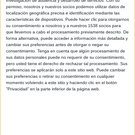
investigación de audiencia y desarrollo de servicios.
Con su
de Madrid), presidente del Club Español de
permiso, nosotros y nuestros socios podemos utilizar datos de
Directores de Relaciones Institucionales y
localización geográfica precisa e identificación mediante las
Comunicación, miembro de la junta directiva de
características de dispositivos. Puede hacer clic para otorgarnos
REDI y reconocido por Forbes como uno de los
su consentimiento a nosotros y a nuestros 1538 socios para
100 directivos más innovadores y creativos de
que llevemos a cabo el procesamiento previamente descrito. De
España, defendió que "cuando una empresa
forma alternativa, puede acceder a información más detallada y
desarrolla el talento, iguala oportunidades y
cambiar sus preferencias antes de otorgar o negar su
abandera el respeto, toma mejores decisiones".
consentimiento.
Tenga en cuenta que algún procesamiento de
sus datos personales puede no requerir de su consentimiento,
Durante el encuentro, García Núñez explicó que
pero usted tiene el derecho de rechazar tal procesamiento. Sus
preferencias se aplicarán solo a este sitio web. Puede cambiar
las políticas de diversidad deben entenderse
sus preferencias o retirar su consentimiento en cualquier
como una herramienta de gestión del talento y
momento volviendo a este sitio y haciendo clic en el botón
no únicamente como una cuestión reputacional.
"Privacidad" en la parte inferior de la página web.
A su juicio, las organizaciones que desarrollan
entornos inclusivos mejoran su capacidad para
atraer profesionales, innovar y responder a los
cambios sociales y económicos. García Núñez
señaló que las políticas de diversidad deben
entenderse como una herramienta de gestión del
talento y no únicamente como una cuestión