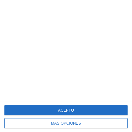
años consecutivos, junto a American Express,
Google o Idealista. Y reconocido por hacer
campañas que reclaman a la industria una
publicidad más diversa, recibiendo dos premios
en Publifestival por ellas: “Mejor aportación al
desarrollo de la marca en campaña publicitaria” y
“Mejor ejecución en campaña integrada”.
IMPRIMIR
TWEET
SHARE
ACEPTO
SHARE
MÁS OPCIONES