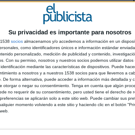
El Play surge ante la necesidad del mundo publicitario
 por parte de un nuevo consumidor, que demanda
itos. Segú un informe Spain Video Market, “tres de
video digital para sus campañas integrales, de la
Su privacidad es importante para nosotros
iría el formato televisión”
s 1538
socios
almacenamos y/o accedemos a información en un disposit
sonales, como identificadores únicos e información estándar enviada 
acio de coworking, una productora y un plató y
ntenido personalizado, medición de publicidad y contenido, investigaci
las nuevas formas de comunicación que surjan como el
os.
Con su permiso, nosotros y nuestros socios podemos utilizar datos 
toñanzas.
identificación mediante las características de dispositivos. Puede hacer
L
ntimiento a nosotros y a nuestros 1538 socios para que llevemos a ca
rm
para startups relacionadas con el sector
. De forma alternativa, puede acceder a información más detallada y 
e
 el desarrollo de proyectos con el soporte
e otorgar o negar su consentimiento.
Tenga en cuenta que algún proc
d
de no requerir de su consentimiento, pero usted tiene el derecho de r
utación en el mercado. “Este proyecto incluye un plan
h
referencias se aplicarán solo a este sitio web. Puede cambiar sus pref
cadas al mundo del video, con una financiación de
alquier momento volviendo a este sitio y haciendo clic en el botón "Pri
co, director general de El Play.
 web.
 para el trabajo de nómadas y startups audiovisuales,
ue se complementan para sacar adelante proyectos,
a convivirán realizadores, guionistas,