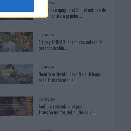
07/08/2026
Cuando se apague el Sol, el eclipse de
2026 pondrá a prueba ...
06/08/2026
Frigo y UNIQLO lanzan una colección
personalizable...
05/08/2026
Beon Worldwide lanza Raíz Urbana
para transformar el...
04/08/2026
Audible reivindica el poder
transformador del audio en su...