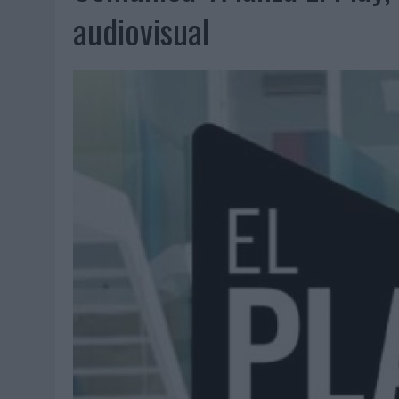
07/08/2026
|
CUANDO SE APAGUE EL SOL, EL ECLIPSE DE 2026 POND
audiovisual
06/08/2026
|
‘LA VUELTA’, DE FENOMENAL PARA MÁLAGA CF
06/08/2026
|
SIETE DE CADA DIEZ EMPRESAS ESPAÑOLAS NO INTEGRA
06/08/2026
|
LA TELEVISIÓN SIGUE LIDERANDO EL CONSUMO DE MEDI
06/08/2026
|
EL USO DE LA IA GENERATIVA ALCANZA YA AL 62% DE L
06/08/2026
|
SYSTEM1 NOMBRA A KIMBERLY BASTONI COMO NUEVA D
06/08/2026
|
FRIGO Y UNIQLO LANZAN UNA COLECCIÓN PERSONALIZA
06/08/2026
|
LA IA ESTÁ SUBIENDO EL LISTÓN DE LA CREATIVIDAD
05/08/2026
|
BEON WORLDWIDE LANZA RAÍZ URBANA PARA TRANSFOR
05/08/2026
|
FABRA COMUNICACIÓN INCORPORA A CASONÁ Y ASUME 
05/08/2026
|
LOPESAN HOTELS & RESORTS ACERCA EL PARAÍSO CAN
05/08/2026
|
LUIS ARQUILLOS (BURGO DE ARIAS): “LA CONSTRUCCIÓ
MONEDA”
04/08/2026
|
‘EL PARAÍSO MÁS CERCA’, DE 22GRADOS PARA LOPESA