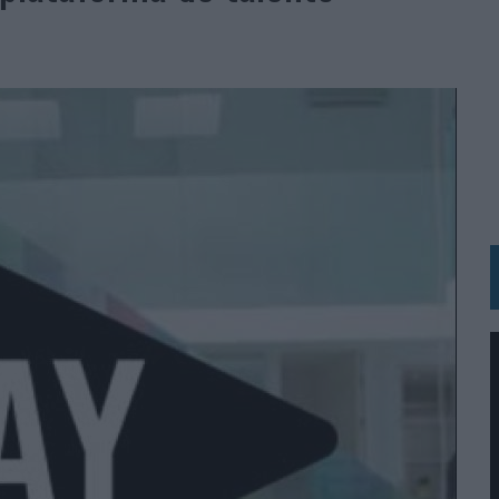
RÁ A PRUEBA LA CREATIVIDAD DE LAS MARCAS
N LA INFANCIA EN SU ESTRATEGIA
OS EN VERANO Y SUPERA AL MÓVIL COMO DISPOSITIVO MÁS UTILIZADO
OS ESPAÑOLES
IRECTORA COMERCIAL GLOBAL
BLE INSPIRADA EN CORNETTO, CALIPPO Y SOLERO
MAR EL PATRIMONIO HISTÓRICO EN ACTIVOS CULTURALES Y ECONÓMICOS
LA GESTIÓN DE SUS RELACIONES CON LOS MEDIOS
ARIO EN SU ÚLTIMA CAMPAÑA INTERNACIONAL
N DE MARCA A LARGO PLAZO Y LA MEDICIÓN SON DOS CARAS DE LA MISMA
N HOTELS & RESORTS