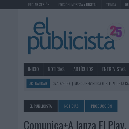
INICIAR SESIÓN
EDICIÓN IMPRESA Y DIGITAL
TIENDA
OF
INICIO
NOTICIAS
ARTÍCULOS
ENTREVISTAS
ACTUALIDAD
07/08/2026
|
MAHOU REIVINDICA EL RITUAL DE LA CA
07/08/2026
|
MG SPIRIT RELANZA SU MARCA CON UNA ESTRATEGIA 
07/08/2026
|
PATRÓN CONVIERTE EL NUEVO SINGLE DE ARÓN PIPER EN
EL PUBLICISTA
NOTICIAS
PRODUCCIÓN
07/08/2026
|
EL VERANO PONE A PRUEBA LA ESTRATEGIA DIGITAL DE
Comunica+A lanza El Play,
07/08/2026
|
VUELING CONVIERTE LOS RECUERDOS EN SOUVENIRS CO