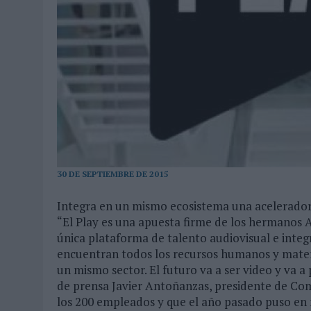
04/08/2026
|
‘LA ÚNICA CERVEZA DEL MUNDO QUE SE DISFRUTA DOS 
07/08/2026
|
EL MÁLAGA CF CULMINA SU TRILOGÍA DE MARCA CON U
30 DE SEPTIEMBRE DE 2015
Integra en un mismo ecosistema una aceleradora
“El Play es una apuesta firme de los hermanos 
única plataforma de talento audiovisual e inte
encuentran todos los recursos humanos y materi
un mismo sector. El futuro va a ser video y va 
de prensa Javier Antoñanzas, presidente de Com
los 200 empleados y que el año pasado puso en