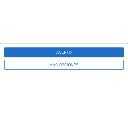
ARTÍCULOS ALEATORIOS
ACEPTO
MÁS OPCIONES
04/08/2026
‘La única cerveza del mundo
que se disfruta dos veces’,
de Inusualy para Cerveza