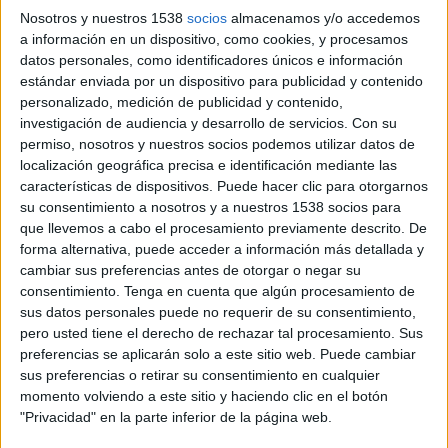
Nosotros y nuestros 1538
socios
almacenamos y/o accedemos
La dupla formada por Will Hoffman y Julius
a información en un dispositivo, como cookies, y procesamos
Metoyer III han fichado por la productora
datos personales, como identificadores únicos e información
Lee Films
estándar enviada por un dispositivo para publicidad y contenido
personalizado, medición de publicidad y contenido,
investigación de audiencia y desarrollo de servicios.
Con su
Los creativos Hoffman & Metoyer hacen
permiso, nosotros y nuestros socios podemos utilizar datos de
películas, en su mayoría sobre personas,
localización geográfica precisa e identificación mediante las
generalmente cortas. Llevan quince años
características de dispositivos. Puede hacer clic para otorgarnos
trabajando juntos y ahora comienzan su camino
su consentimiento a nosotros y a nuestros 1538 socios para
en
Lee Films
.
que llevemos a cabo el procesamiento previamente descrito. De
forma alternativa, puede acceder a información más detallada y
Empezaron en Radiolab, haciendo cortometrajes
cambiar sus preferencias antes de otorgar o negar su
para un programa de radio. Las películas
consentimiento.
Tenga en cuenta que algún procesamiento de
trataban sobre cosas pequeñas -una mirada, un
sus datos personales puede no requerir de su consentimiento,
patrón, un momento al que la mayoría de la
pero usted tiene el derecho de rechazar tal procesamiento. Sus
gente no pensaría en mirar dos veces-.
preferencias se aplicarán solo a este sitio web. Puede cambiar
sus preferencias o retirar su consentimiento en cualquier
Han trabajado para marcas como Apple, Coca-
momento volviendo a este sitio y haciendo clic en el botón
Cola, Dove, Ford, KitchenAid. En 2018, el DGA los
"Privacidad" en la parte inferior de la página web.
nominó por dirección comercial. ‘Camera Shy’ de