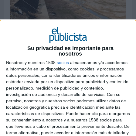
29 DE NOVIEMBRE DE 2024
Su privacidad es importante para
A través de un webinar, abierto y gratuito, en
nosotros
el que ha contado con Grupo Modelo
Nosotros y nuestros 1538
socios
almacenamos y/o accedemos
(Coronita) en México como ejemplo de
a información en un dispositivo, como cookies, y procesamos
resiliencia, se han destacado la empatía
datos personales, como identificadores únicos e información
genuina con el equipo y la reacción como
estándar enviada por un dispositivo para publicidad y contenido
pilares clave de la recuperación
personalizado, medición de publicidad y contenido,
investigación de audiencia y desarrollo de servicios.
Con su
permiso, nosotros y nuestros socios podemos utilizar datos de
Una empatía genuina para conocer el estado del
localización geográfica precisa e identificación mediante las
equipo, junto a la generación de medidas para
características de dispositivos. Puede hacer clic para otorgarnos
garantizar alimentos, bienestar, salud, hogar,
su consentimiento a nosotros y a nuestros 1538 socios para
movilidad y salud mental, además de la rápida
que llevemos a cabo el procesamiento previamente descrito. De
reacción, son algunas de las conclusiones que el
forma alternativa, puede acceder a información más detallada y