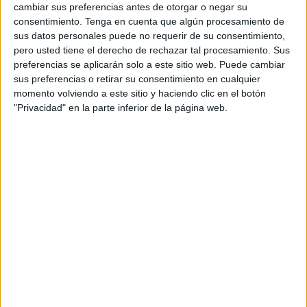
Club de Marketing del Mediterráneo
(CMM)
cambiar sus preferencias antes de otorgar o negar su
ha destacado en un webinar organizado para
consentimiento.
Tenga en cuenta que algún procesamiento de
ayudar a las empresas valencianas en su proceso
sus datos personales puede no requerir de su consentimiento,
de recuperación, tras los efectos de la DANA.
pero usted tiene el derecho de rechazar tal procesamiento. Sus
preferencias se aplicarán solo a este sitio web. Puede cambiar
Además de estas dos medidas, en este encuentro
sus preferencias o retirar su consentimiento en cualquier
se ha subrayado la importancia de la evaluación
momento volviendo a este sitio y haciendo clic en el botón
"Privacidad" en la parte inferior de la página web.
de los daños y la planificación para la
reconstrucción, en la que, conocer el estado del
equipo humano y solucionarlo, es primordial. Así
como el contacto con los clientes y los incentivos
para su recuperación.
Bajo el título, “Cómo grupo Modelo (Coronita)
enfrenta las catástrofes naturales en México”, el
Club de Marketing del Mediterráneo ha contado
con el testimonio del general manager en
Anheuser-Busch InBev, Daniel A. Schiffino, en un
encuentro gratuito y en abierto. La ciudad de
Acapulco (México) vivió recientemente una