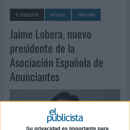
EL PUBLICISTA
NOTICIAS
PROFESIÓN
Jaime Lobera, nuevo
presidente de la
Asociación Española de
Anunciantes
Su privacidad es importante para