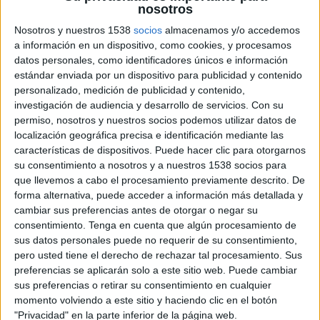
nosotros
Nosotros y nuestros 1538
socios
almacenamos y/o accedemos
a información en un dispositivo, como cookies, y procesamos
datos personales, como identificadores únicos e información
estándar enviada por un dispositivo para publicidad y contenido
personalizado, medición de publicidad y contenido,
26 DE JUNIO DE 2014
investigación de audiencia y desarrollo de servicios.
Con su
permiso, nosotros y nuestros socios podemos utilizar datos de
Lobera sustituye en el cargo a Mauricio García de
localización geográfica precisa e identificación mediante las
Quevedo al cesar éste en su puesto de director
características de dispositivos. Puede hacer clic para otorgarnos
general en Kellogg Iberia
su consentimiento a nosotros y a nuestros 1538 socios para
que llevemos a cabo el procesamiento previamente descrito. De
Jaime Lobera, director corporativo de marketing y ventas de Campofrío Food
forma alternativa, puede acceder a información más detallada y
Group, ha sido elegido presidente de la Asociación Española de Anunciantes
cambiar sus preferencias antes de otorgar o negar su
consentimiento.
Tenga en cuenta que algún procesamiento de
(aea), en el consejo directivo que se acaba de celebrar en la sede de la asociación.
sus datos personales puede no requerir de su consentimiento,
pero usted tiene el derecho de rechazar tal procesamiento. Sus
Lobera sustituye en el cargo a Mauricio García de Quevedo al cesar éste en su
preferencias se aplicarán solo a este sitio web. Puede cambiar
puesto de director general en Kellogg Iberia; la sucesión se ha llevado a cabo
sus preferencias o retirar su consentimiento en cualquier
según marcan los estatutos de la aea y, en concreto, el artículo 32 de los mismos.
momento volviendo a este sitio y haciendo clic en el botón
"Privacidad" en la parte inferior de la página web.