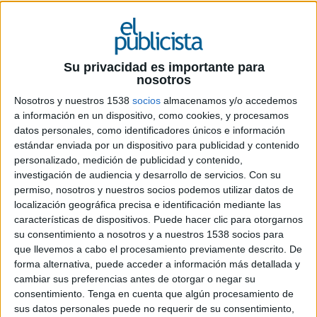
9 DE JULIO DE 2019
Su privacidad es importante para
nosotros
Es la única titulación de la citada
Nosotros y nuestros 1538
socios
almacenamos y/o accedemos
universidad que ha recibido el sello
Red.es
a información en un dispositivo, como cookies, y procesamos
del
Ministerio de Energía, Turismo y Agenda
datos personales, como identificadores únicos e información
Digital
por la calidad y vigencia de sus
estándar enviada por un dispositivo para publicidad y contenido
contenidos de temática digital
personalizado, medición de publicidad y contenido,
investigación de audiencia y desarrollo de servicios.
Con su
La IV edición del
Máster en Marketing Digital
permiso, nosotros y nuestros socios podemos utilizar datos de
de la Universidad de Salamanc
a, que dará
localización geográfica precisa e identificación mediante las
características de dispositivos. Puede hacer clic para otorgarnos
comienzo en enero de 2020, ha abierto el plazo
su consentimiento a nosotros y a nuestros 1538 socios para
de inscripciones tanto para el Máster como para
que llevemos a cabo el procesamiento previamente descrito. De
el Programa Superior para estudiantes sin
forma alternativa, puede acceder a información más detallada y
titulación universitaria, enviando el currículum a
cambiar sus preferencias antes de otorgar o negar su
marketingdigital@usal.es
.
consentimiento.
Tenga en cuenta que algún procesamiento de
sus datos personales puede no requerir de su consentimiento,