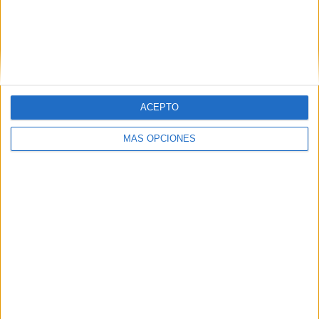
VÍDEO DESTACADO
ACEPTO
MÁS OPCIONES
ARTÍCULOS ALEATORIOS