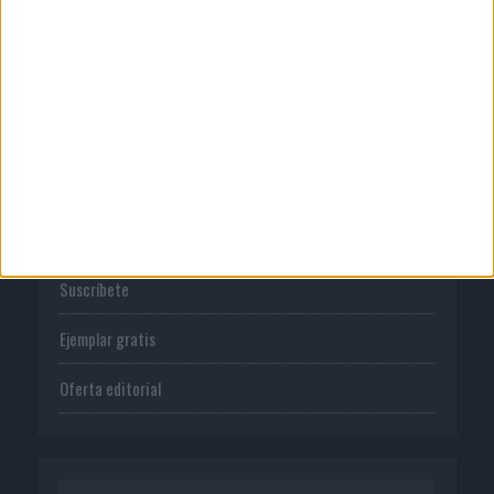
Normas de uso
Política de privacidad
PUBLICACIONES
Tienda
Suscríbete
Ejemplar gratis
Oferta editorial