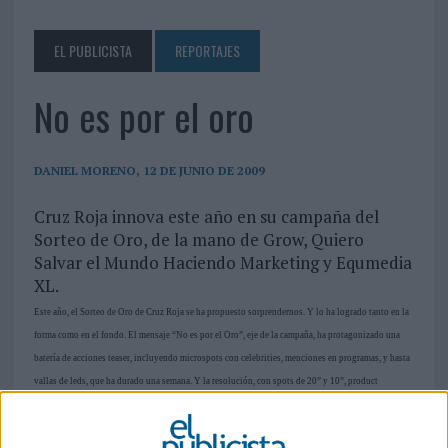
EL PUBLICISTA
REPORTAJES
No es por el oro
DANIEL MORENO, 12 DE JUNIO DE 2009
Cruz Roja innova este año en su campaña del
Sorteo de Oro, de la mano de Grow, Quiero
Salvar el Mundo Haciendo Marketing y Equmedia
XL.
Este año, el Sorteo de Oro de Cruz Roja se ha propuesto sorprendernos. Y lo ha logrado tanto en la
forma como en el fondo. El mensaje “No es por el Oro”, eje de la campaña, ha protagonizado una
batería de acciones teaser, incluyendo microspots con celebrities, menciones en programas, y hasta
vallas de leds, que ha durado una semana. Y la resolución, con spots de 20” y 10”, product
placement e internet, nos explica que la gente participa en este sorteo para ayudar a los que peor lo
pasan, que “No es por el oro”. Un mensaje curioso que busca incitar a jugar, sin pensar en el premio.