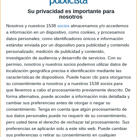
"Hay muchas razones para hacer una campaña con una fase
Su privacidad es importante para
teaser y otras tantas para no hacerla. Son notorias, generan
nosotros
curiosidad, pero cuestan dinero y no hacen marca. Gastar
Nosotros y nuestros 1538
socios
almacenamos y/o accedemos
dinero y GRPs sin mencionar la marca ni el producto
a información en un dispositivo, como cookies, y procesamos
durante una semana, como ha hecho Grow en la campaña del Sorteo de Oro de Cruz Roja de este
datos personales, como identificadores únicos e información
año, se justifica sólo si se consigue generar expectativa suficiente y ligar el mensaje teaser a la
estándar enviada por un dispositivo para publicidad y contenido
resolución de la campaña de forma sólida y solvente, como es el caso. Si además lo reforzamos con
personalizado, medición de publicidad y contenido,
la notoriedad lograda por la aparición de rostros conocidos, la eficacia se multiplica", explican
investigación de audiencia y desarrollo de servicios.
Con su
desde la agencia de publicidad Grow, responsable de la campaña.
permiso, nosotros y nuestros socios podemos utilizar datos de
localización geográfica precisa e identificación mediante las
características de dispositivos. Puede hacer clic para otorgarnos
Respecto a la aparición de celebrities en la campaña del Sorteo de Oro, podríamos hablar de que
su consentimiento a nosotros y a nuestros 1538 socios para
Cruz Roja retoma una antigua
costumbre. En el origen de
que llevemos a cabo el procesamiento previamente descrito. De
este sorteo, que se remonta a los años 80, la publicidad se
forma alternativa, puede acceder a información más detallada y
apoyó en rostros populares, con colaboraciones de
cambiar sus preferencias antes de otorgar o negar su
personalidades del mundo de la cultura, de la música e
consentimiento.
Tenga en cuenta que algún procesamiento de
incluso de la política. Hoy la aparición de celebrities en la
sus datos personales puede no requerir de su consentimiento,
publicidad se enfoca de un modo diferente a entonces, como se refleja en la campaña a la que nos
pero usted tiene el derecho de rechazar tal procesamiento. Sus
referimos. Alaska, Marc Gasol e Imanol Arias han prestado su imagen y su voz al mensaje “No es
preferencias se aplicarán solo a este sitio web. Puede cambiar
por el Oro”, en combinación con ciudadanos anónimos. "Tanto en la fase teaser como en la de
sus preferencias o retirar su consentimiento en cualquier