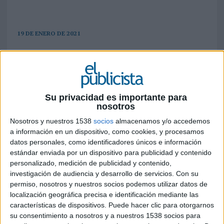
19 DE ENERO DE 2021
La nueva herramienta Evaluación de
Fidelización permite a las empresas
optimizar su estrategia de fidelización en
tan sólo unos clics
Su privacidad es importante para
nosotros
Cheetah Digital
impulsa los programas de
Nosotros y nuestros 1538
socios
almacenamos y/o accedemos
fidelización con el lanzamiento de nuevos
a información en un dispositivo, como cookies, y procesamos
recursos orientados a los profesionales del
datos personales, como identificadores únicos e información
marketing. Tras los recientes cambios observados
estándar enviada por un dispositivo para publicidad y contenido
en el sector, en particular debido al repentino
personalizado, medición de publicidad y contenido,
auge del comercio electrónico y la multiplicación
investigación de audiencia y desarrollo de servicios.
Con su
de las solicitudes por parte de los clientes, la
permiso, nosotros y nuestros socios podemos utilizar datos de
compañía lanza una
Guía esencial de los
localización geográfica precisa e identificación mediante las
programas modernos de fidelización
destinada a los
características de dispositivos. Puede hacer clic para otorgarnos
profesionales del marketing para descifrar las
su consentimiento a nosotros y a nuestros 1538 socios para