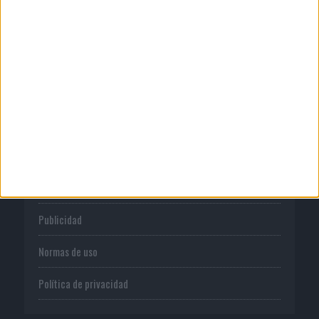
06/08/2026
‘La vuelta’, de Fenomenal para Málaga
CF
CORPORATIVO
Quienes somos
Publicidad
Normas de uso
Política de privacidad