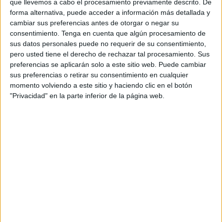
nuevas tendencias e identificar las mejores
que llevemos a cabo el procesamiento previamente descrito. De
forma alternativa, puede acceder a información más detallada y
prácticas para satisfacer las nuevas expectativas.
cambiar sus preferencias antes de otorgar o negar su
Además, el proveedor de soluciones de
consentimiento.
Tenga en cuenta que algún procesamiento de
marketing también anuncia el lanzamiento de su
sus datos personales puede no requerir de su consentimiento,
nueva herramienta dinámica,
Evaluación de la
pero usted tiene el derecho de rechazar tal procesamiento. Sus
Fidelización por Cheetah Digital,
que permite
preferencias se aplicarán solo a este sitio web. Puede cambiar
evaluar las estrategias de fidelización de las
sus preferencias o retirar su consentimiento en cualquier
compañías con solo unos clics.
momento volviendo a este sitio y haciendo clic en el botón
"Privacidad" en la parte inferior de la página web.
Definir un programa de fidelización óptimo es
una tarea compleja ya que se basa en la actividad
de la empresa, pero también en su público. A
pesar de ello, cualquier estrategia rentable de
fidelización se basa en la escucha del cliente, la
relevancia de la experiencia y la capacidad de
respuesta. El reciente auge del comercio
electrónico, debido a la crisis del COVID-19, ha
tenido un gran impacto en estos programas, que
se han visto obligados a revisar sus ofertas para
garantizar la continuidad de la relación y