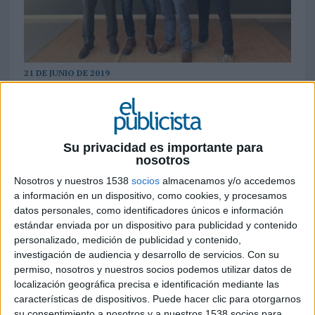
21 DE JUNIO DE 2019
La compañía amplía su presencia en el mercado
LATAM, donde ya tiene presencia. La empresa
española adquiere el 65% del capital de la
Su privacidad es importante para
agencia Blue, que pasa a integrarse en Rebold
nosotros
Chile. La compra supone el primer paso de la
Nosotros y nuestros 1538
socios
almacenamos y/o accedemos
expansión internacional que Rebold tiene
a información en un dispositivo, como cookies, y procesamos
previsto acometer a corto plazo, empezando por
datos personales, como identificadores únicos e información
reforzar su presencia en América Latina
estándar enviada por un dispositivo para publicidad y contenido
personalizado, medición de publicidad y contenido,
Rebold, empresa española especializada en
investigación de audiencia y desarrollo de servicios.
Con su
marketing y comunicación basada en el análisis
permiso, nosotros y nuestros socios podemos utilizar datos de
de datos, ha adquirido el 65% del capital de la
localización geográfica precisa e identificación mediante las
compañía chilena Blue, que se suma así a Rebold
características de dispositivos. Puede hacer clic para otorgarnos
Chile. Blue es una agencia creativa y estratégica
su consentimiento a nosotros y a nuestros 1538 socios para