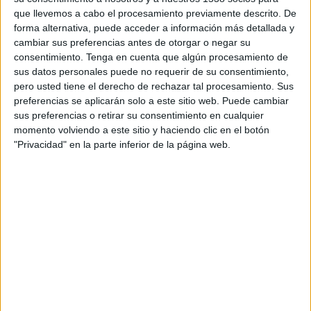
nacida en 2009 y ha desarrollado una carrera de
que llevemos a cabo el procesamiento previamente descrito. De
forma alternativa, puede acceder a información más detallada y
éxito con una visión integral de la publicidad de
cambiar sus preferencias antes de otorgar o negar su
los medios, del marketing y del negocio de sus
consentimiento.
Tenga en cuenta que algún procesamiento de
clientes.
sus datos personales puede no requerir de su consentimiento,
pero usted tiene el derecho de rechazar tal procesamiento. Sus
Blue trabaja desde hace ya 10 años en Chile con
preferencias se aplicarán solo a este sitio web. Puede cambiar
grandes compañías, enfocada en objetivos en
sus preferencias o retirar su consentimiento en cualquier
posicionamiento de marca, lanzamiento de
momento volviendo a este sitio y haciendo clic en el botón
productos, generación de eSales y leads,
"Privacidad" en la parte inferior de la página web.
marketing en redes sociales y campañas
omnicanal. Blue desarrolla estas labores a través
de cuatro verticales: estrategia y Ejecución
Creativa; Content; Estrategia y Ejecución de
Medios; y Consultoría en Marketing. Su
experiencia se complementará con la capacidad
tecnológica y el know how de Rebold en sus tres
áreas de Intelligence, Analytics y Activación,
además de la visión internacional de la compañía
española, con el objetivo de que Rebold Chile se