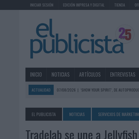
INICIAR SESIÓN
EDICIÓN IMPRESA Y DIGITAL
TIENDA
OF
INICIO
NOTICIAS
ARTÍCULOS
ENTREVISTAS
ACTUALIDAD
07/08/2026
|
‘SHOW YOUR SPIRIT’, DE AUTOPRODUC
07/08/2026
|
EL MÁLAGA CF CULMINA SU TRILOGÍA DE MARCA CON U
07/08/2026
|
MAHOU REIVINDICA EL RITUAL DE LA CAÑA EN EL DÍA IN
EL PUBLICISTA
NOTICIAS
SERVICIOS DE MARKETIN
07/08/2026
|
MG SPIRIT RELANZA SU MARCA CON UNA ESTRATEGIA 
Tradelab se une a Jellyfis
07/08/2026
|
PATRÓN CONVIERTE EL NUEVO SINGLE DE ARÓN PIPER EN