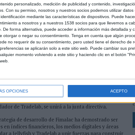
ir una oferta digital líder en el mundo, hicieron de
ntenido personalizado, medición de publicidad y contenido, investigaci
os.
Con su permiso, nosotros y nuestros socios podemos utilizar datos 
inversión y la subsiguiente expansión nos permitirán
identificación mediante las características de dispositivos. Puede hacer
l a medida que llevamos la marca Jellyfish a todos
ntimiento a nosotros y a nuestros 1538 socios para que llevemos a ca
amos a los 15 años de negocio, este acuerdo marca el
. De forma alternativa, puede acceder a información más detallada y 
historia de Jellyfish. Al terminar un capítulo,
e otorgar o negar su consentimiento.
Tenga en cuenta que algún proc
de no requerir de su consentimiento, pero usted tiene el derecho de r
referencias se aplicarán solo a este sitio web. Puede cambiar sus pref
iento anual compuesto del 45% en los últimos ocho
alquier momento volviendo a este sitio y haciendo clic en el botón "Pri
ogle Marketing Partners gestionados a nivel mundial.
 web.
eis nuevas oficinas, estableciéndose en nuevos
fico, los países nórdicos y Oriente Medio. Además de
L
casiones, también ha estado entre las 30 primeras en
s
l Track.
L
ÁS OPCIONES
ACEPTO
p
r y CEO, Rob Pierre, el CFO Chris Lee y su equipo de
c
dor de Tradelab, se unirá a la junta directiva.
trategia de desarrollo de Fimalac ha demostrado ser
 en índices financieros, los medios digitales y áreas
r a Jellyfish y Tradelab a unir fuerzas para construir