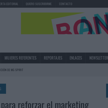
ERTA EDITORIAL
QUIERO SUSCRIBIRME
CONTACTO
MUJERES REFERENTES
REPORTAJES
ENLACES
NEWSLETTE
CIÓN DE MG SPIRIT
NA CAMPAÑA QUE CELEBRA SU REGRESO A PRIMERA DIVISIÓN
TERNACIONAL DE LA CERVEZA
G
360º CENTRADA EN EL ORIGEN BARCELONÉS
h para reforzar el marketing
 UNA EXPERIENCIA DE MARCA EN IBIZA