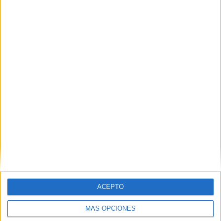
03/08/2026
El Real Betis invita a los
aficionados a diseñar su
próxima camiseta Forever
ACEPTO
Green
MÁS OPCIONES