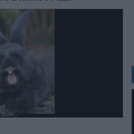
BLE INSPIRADA EN CORNETTO, CALIPPO Y SOLERO
MAR EL PATRIMONIO HISTÓRICO EN ACTIVOS CULTURALES Y ECONÓMICOS
LA GESTIÓN DE SUS RELACIONES CON LOS MEDIOS
ARIO EN SU ÚLTIMA CAMPAÑA INTERNACIONAL
N DE MARCA A LARGO PLAZO Y LA MEDICIÓN SON DOS CARAS DE LA MISMA
N HOTELS & RESORTS
VECES’, DE INUSUALY PARA CERVEZA CAPAZ
 PARA ORANGE
 UNA OPORTUNIDAD DE INCLUSIÓN
RANO’
UDIO EN SU NUEVA CAMPAÑA GLOBAL DE MARCA
VISTAR