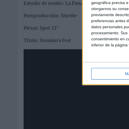
Estudio de sonido: La Panadería
geográfica precisa e 
otorgarnos su conse
Postproducción: Sinedie
previamente descrito
preferencias antes d
datos personales pue
Piezas: Spot 12’’
procesamiento. Sus p
consentimiento en cu
Título: Domino’s Fest
inferior de la página
M