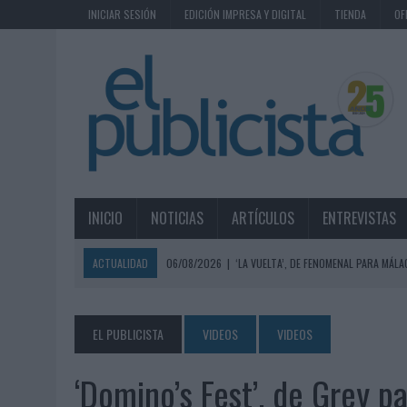
INICIAR SESIÓN
EDICIÓN IMPRESA Y DIGITAL
TIENDA
OF
INICIO
NOTICIAS
ARTÍCULOS
ENTREVISTAS
ACTUALIDAD
06/08/2026
|
SIETE DE CADA DIEZ EMPRESAS ESPAÑ
06/08/2026
|
EL MERCADO PUBLICITARIO CAE UN 2,6% EN 2025, A
06/08/2026
|
LA TELEVISIÓN SIGUE LIDERANDO EL CONSUMO DE MEDI
EL PUBLICISTA
VIDEOS
VIDEOS
06/08/2026
|
EL USO DE LA IA GENERATIVA ALCANZA YA AL 62% DE L
‘Domino’s Fest’, de Grey p
06/08/2026
|
SYSTEM1 NOMBRA A KIMBERLY BASTONI COMO NUEVA D