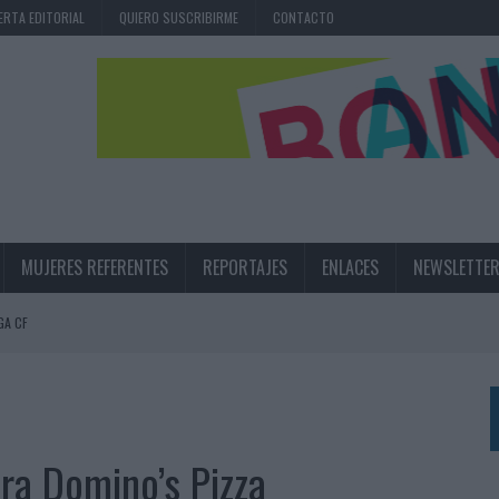
ERTA EDITORIAL
QUIERO SUSCRIBIRME
CONTACTO
MUJERES REFERENTES
REPORTAJES
ENLACES
NEWSLETTE
OLAS NO INTEGRAN LA INFANCIA EN SU ESTRATEGIA
UNQUE LOS MEDIOS CONTROLADOS MANTIENEN EL CRECIMIENTO
OS EN VERANO Y SUPERA AL MÓVIL COMO DISPOSITIVO MÁS UTILIZADO
OS ESPAÑOLES
ara Domino’s Pizza
IRECTORA COMERCIAL GLOBAL