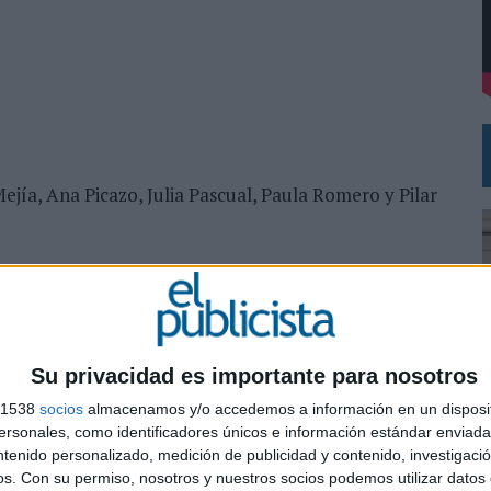
RÁ A PRUEBA LA CREATIVIDAD DE LAS MARCAS
ejía, Ana Picazo, Julia Pascual, Paula Romero y Pilar
u
Su privacidad es importante para nosotros
e y Jose Coloma
s 1538
socios
almacenamos y/o accedemos a información en un disposit
sonales, como identificadores únicos e información estándar enviada 
ea (realizador), Eli Dube (producer)
ntenido personalizado, medición de publicidad y contenido, investigaci
0
os.
Con su permiso, nosotros y nuestros socios podemos utilizar datos 