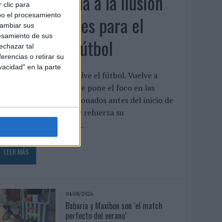
Movistar apela a la ilusión
 clic para
bo el procesamiento
de las aficiones para el
cambiar sus
esamiento de sus
regreso del fútbol
echazar tal
erencias o retirar su
vacidad" en la parte
a compañía lanza ‘Vuelve el fútbol. Vuelve a
oñar’, una campaña que pone el foco en las
xpectativas de los aficionados antes del inicio de
a temporada 2026/27 y refuerza su
osicionamiento como...
LEER MÁS
04/08/2026
Babaria y Maxibon son ‘el match
perfecto del verano’