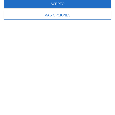
SÍGUENOS EN FACEBOOK
ACEPTO
MÁS OPCIONES
VÍDEO DESTACADO