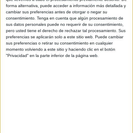
forma alternativa, puede acceder a información más detallada y
Sector: QSR
cambiar sus preferencias antes de otorgar o negar su
consentimiento.
Tenga en cuenta que algún procesamiento de
Head of marketing: Álvaro Miguel
sus datos personales puede no requerir de su consentimiento,
pero usted tiene el derecho de rechazar tal procesamiento. Sus
Advertising manager: María Ibáñez, María
preferencias se aplicarán solo a este sitio web. Puede cambiar
Fernández Puig y Fiona Balandin
sus preferencias o retirar su consentimiento en cualquier
momento volviendo a este sitio y haciendo clic en el botón
Director general creativo: José María Roca
"Privacidad" en la parte inferior de la página web.
Director/es creativo ejecutivo: Paulo Areas
Director de estrategia: Juan Pablo Camargo
Head of production OCX: Azahara Ramos
Head of advertising: Eduardo Gómez-Escolar
Directora de cuentas: Amalia Mateos Gella
Directora de estrategia: Ana Villarino