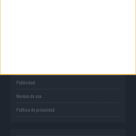
españolas no integran la...
CORPORATIVO
Quienes somos
Publicidad
Normas de uso
Política de privacidad