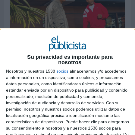
Su privacidad es importante para
nosotros
Nosotros y nuestros 1538
socios
almacenamos y/o accedemos
a información en un dispositivo, como cookies, y procesamos
3 DE JUNIO DE 2026
datos personales, como identificadores únicos e información
estándar enviada por un dispositivo para publicidad y contenido
FICHA TÉCNICA
personalizado, medición de publicidad y contenido,
investigación de audiencia y desarrollo de servicios.
Con su
Anunciante: McDonald´s
permiso, nosotros y nuestros socios podemos utilizar datos de
localización geográfica precisa e identificación mediante las
Marca: McDonald´s
características de dispositivos. Puede hacer clic para otorgarnos
su consentimiento a nosotros y a nuestros 1538 socios para
Producto: Campaña Mundial 2026
que llevemos a cabo el procesamiento previamente descrito. De